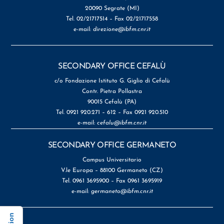
20090 Segrate (MI)
Tel. 02/21717514 – Fax 02/21717558
e-mail:
direzione@ibfm.cnr.it
SECONDARY OFFICE CEFALÙ
c/o Fondazione Istituto G. Giglio di Cefalù
Contr. Pietra Pollastra
90015 Cefalù (PA)
Tel. 0921 920.271 – 612 – Fax 0921 920.510
e-mail:
cefalu@ibfm.cnr.it
SECONDARY OFFICE GERMANETO
Campus Universitario
V.le Europa – 88100 Germaneto (CZ)
Tel. 0961 3695900 – Fax 0961 3695919
e-mail:
germaneto@ibfm.cnr.it