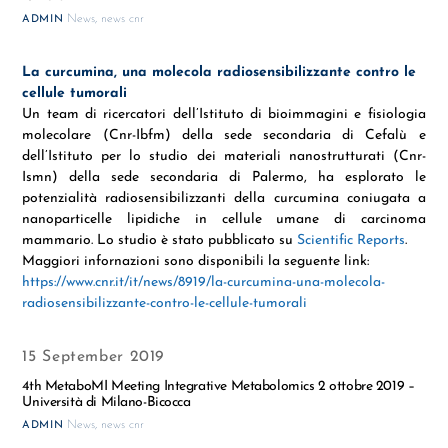
News
,
news cnr
ADMIN
La curcumina, una molecola radiosensibilizzante contro le
cellule tumorali
Un team di ricercatori dell’Istituto di bioimmagini e fisiologia
molecolare (Cnr-Ibfm) della sede secondaria di Cefalù e
dell’Istituto per lo studio dei materiali nanostrutturati (Cnr-
Ismn) della sede secondaria di Palermo, ha esplorato le
potenzialità radiosensibilizzanti della curcumina coniugata a
nanoparticelle lipidiche in cellule umane di carcinoma
mammario. Lo studio è stato pubblicato su
Scientific Reports
.
Maggiori infornazioni sono disponibili la seguente link:
https://www.cnr.it/it/news/8919/la-curcumina-una-molecola-
radiosensibilizzante-contro-le-cellule-tumorali
15 September 2019
4th MetaboMI Meeting Integrative Metabolomics 2 ottobre 2019 –
Università di Milano-Bicocca
News
,
news cnr
ADMIN