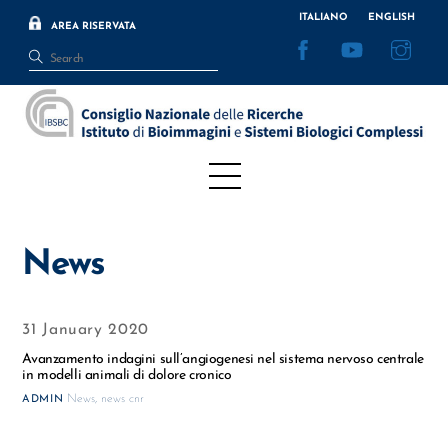
Skip
ITALIANO
ENGLISH
AREA RISERVATA
to
Facebook
YouTube
Inst
content
Menu
News
31 January 2020
Avanzamento indagini sull’angiogenesi nel sistema nervoso centrale
in modelli animali di dolore cronico
News
,
news cnr
ADMIN