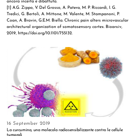
ancora incerta e dibattuta.
[1] A.G. Zippo, V. Del Grosso, A. Patera, M. P. Riccardi, I. G.
Tredici, G. Bertoli, A. Mittone, M. Valente, M. Stampanoni, P.
Coan, A. Bravin, G.E.M. Biella. Chronic pain alters microvascular
architectural organization of somatosensory cortex. Bioarxiv,
2019, https://doi.org/10.1101/755132.
16 September 2019
La curcumina, una molecola radiosensibilizzante contro le cellule
tumorali