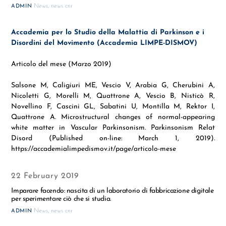
News
,
news cnr
ADMIN
Accademia per lo Studio della Malattia di Parkinson e i
Disordini del Movimento (Accademia LIMPE-DISMOV)
Articolo del mese (Marzo 2019)
Salsone M, Caligiuri ME, Vescio V, Arabia G, Cherubini A,
Nicoletti G, Morelli M, Quattrone A, Vescio B, Nisticò R,
Novellino F, Cascini GL, Sabatini U, Montilla M, Rektor I,
Quattrone A. Microstructural changes of normal-appearing
white matter in Vascular Parkinsonism. Parkinsonism Relat
Disord (Published on-line: March 1, 2019).
https://accademialimpedismov.it/page/articolo-mese
22 February 2019
Imparare facendo: nascita di un laboratorio di fabbricazione digitale
per sperimentare ciò che si studia.
News
,
news cnr
ADMIN