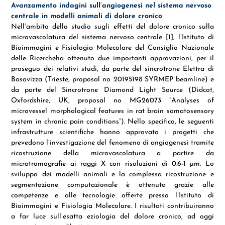
Avanzamento indagini sull’angiogenesi nel sistema nervoso
centrale in modelli animali di dolore cronico
Nell’ambito dello studio sugli effetti del dolore cronico sulla
microvascolatura del sistema nervoso centrale [1], l’Istituto di
Bioimmagini e Fisiologia Molecolare del Consiglio Nazionale
delle Ricercheha ottenuto due importanti approvazioni, per il
proseguo dei relativi studi, da parte del sincrotrone Elettra di
Basovizza (Trieste, proposal no 20195198 SYRMEP beamline) e
da parte del Sincrotrone Diamond Light Source (Didcot,
Oxfordshire, UK, proposal no MG26073 “Analyses of
microvessel morphological features in rat brain somatosensory
system in chronic pain conditions”). Nello specifico, le seguenti
infrastrutture scientifiche hanno approvato i progetti che
prevedono l’investigazione del fenomeno di angiogenesi tramite
ricostruzione della microvascolatura a partire da
microtromografie ai raggi X con risoluzioni di 0.6-1 µm. Lo
sviluppo dei modelli animali e la complessa ricostruzione e
segmentazione computazionale è ottenuta grazie alle
competenze e alle tecnologie offerte presso l’Istituto di
Bioimmagini e Fisiologia Molecolare. I risultati contribuiranno
a far luce sull’esatta eziologia del dolore cronico, ad oggi