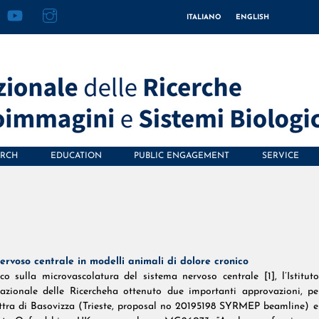
acebook
YouTube
Instagram
ITALIANO
ENGLISH
ARCH
EDUCATION
PUBLIC ENGAGEMENT
SERVICE
rvoso centrale in modelli animali di dolore cronico
co sulla microvascolatura del sistema nervoso centrale [1], l’Istitut
zionale delle Ricercheha ottenuto due importanti approvazioni, per
Elettra di Basovizza (Trieste, proposal no 20195198 SYRMEP beamline) 