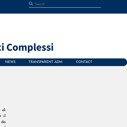
NEWS
TRANSPARENT ADM.
CONTACT
o di
 il
e da