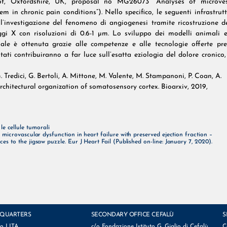
ot, Oxfordshire, UK, proposal no MG26073 “Analyses of microves
 in chronic pain conditions”). Nello specifico, le seguenti infrastrut
l’investigazione del fenomeno di angiogenesi tramite ricostruzione de
gi X con risoluzioni di 0.6-1 µm. Lo sviluppo dei modelli animali e
le è ottenuta grazie alle competenze e alle tecnologie offerte pre
ltati contribuiranno a far luce sull’esatta eziologia del dolore cronico
 G. Tredici, G. Bertoli, A. Mittone, M. Valente, M. Stampanoni, P. Coan, A.
architectural organization of somatosensory cortex. Bioarxiv, 2019,
e cellule tumorali
microvascular dysfunction in heart failure with preserved ejection fraction –
es to the jigsaw puzzle. Eur J Heart Fail (Published on-line: January 7, 2020).
QUARTERS
SECONDARY OFFICE CEFALÙ
S
io LITA
c/o Fondazione Istituto G. Giglio di Cefalù
C