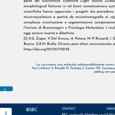
parte del Sincrotrone Diamond Light Source (Didc
morphological features in rat brain somatosensory system
scientifiche hanno approvato i progetti che prevedono 
microvascolatura a partire da microtromografie ai rag
complessa ricostruzione e segmentazione computaziona
l’Istituto di Bioimmagini e Fisiologia Molecolare. I risu
oggi ancora incerta e dibattuta.
[1] A.G. Zippo, V. Del Grosso, A. Patera, M. P. Riccardi, I.
Bravin, G.E.M. Biella. Chronic pain alters microvascular 
https://doi.org/10.1101/755132.
La curcumina, una molecola radiosensibilizzante contro l
Van Linthout S, Rimoldi O, Tschöpe C, Camici PG. Coronary 
adding new piec
CONTACT
HEAD
IBSBC
PEC:
protocollo.ibfm@pec.cnr.it
Edific