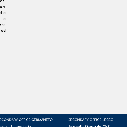
sel
ture
lla
 la
sso
, ad
ECONDARY OFFICE GERMANETO
SECONDARY OFFICE LECCO
ampus Universitario
Polo della Ricerca del CNR