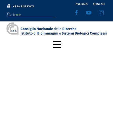
Skip
ITALIANO
ENGLISH
AREA RISERVATA
to
Facebook
YouTube
Inst
content
Menu