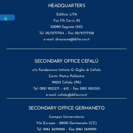
HEADQUARTERS
Edificio LITA
Via F.lli Cervi, 93
20090 Segrate (MI)
Tel. 02/21717514 – Fax 02/21717558
e-mail:
direzione@ibfm.cnr.it
SECONDARY OFFICE CEFALÙ
c/o Fondazione Istituto G. Giglio di Cefalù
Contr. Pietra Pollastra
90015 Cefalù (PA)
Tel. 0921 920.271 – 612 – Fax 0921 920.510
e-mail:
cefalu@ibfm.cnr.it
SECONDARY OFFICE GERMANETO
Campus Universitario
V.le Europa – 88100 Germaneto (CZ)
Tel. 0961 3695900 – Fax 0961 3695919