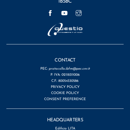
IBSBC
Facebook
YouTube
Instagram
CONTACT
PEC:
protocollo.ibfm@pec.cnr.it
P. IVA: 02118311006
C.F.: 80054330586
PRIVACY POLICY
COOKIE POLICY
CONSENT PREFERENCE
HEADQUARTERS
Edificio LITA