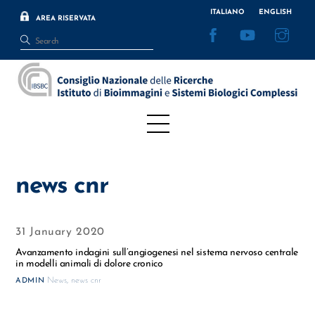
Skip
ITALIANO
ENGLISH
AREA RISERVATA
to
Facebook
YouTube
Inst
content
Menu
news cnr
31 January 2020
Avanzamento indagini sull’angiogenesi nel sistema nervoso centrale
in modelli animali di dolore cronico
News
,
news cnr
ADMIN