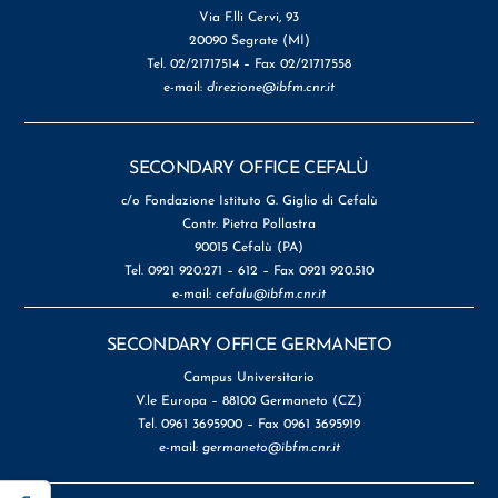
Via F.lli Cervi, 93
20090 Segrate (MI)
Tel. 02/21717514 – Fax 02/21717558
e-mail:
direzione@ibfm.cnr.it
SECONDARY OFFICE CEFALÙ
c/o Fondazione Istituto G. Giglio di Cefalù
Contr. Pietra Pollastra
90015 Cefalù (PA)
Tel. 0921 920.271 – 612 – Fax 0921 920.510
e-mail:
cefalu@ibfm.cnr.it
SECONDARY OFFICE GERMANETO
Campus Universitario
V.le Europa – 88100 Germaneto (CZ)
Tel. 0961 3695900 – Fax 0961 3695919
e-mail:
germaneto@ibfm.cnr.it