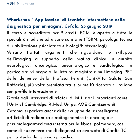
news cnr
ADMIN
Whorkshop ” Applicazioni di tecniche informatiche nella
diagnostica per immagini”. Cefalù, 25 giugno 2019
Il corso è accreditato per 5 crediti ECM, è aperto a tutte le
specialità mediche ed alcune sanitarie (TSRM, psicologi, tecnici
di riabilitazione psichiatrica e biologi/biotecnologi).
Verrano trattati argomenti che riguardano lo sviluppo
dell’imaging a supporto della pratica clinica in ambito
neurologico, oncologico, pneumologico e cardiologico. In
particolare vi segnalo la lettura magistrale sull’imaging PET
delle demenze della Prof.ssa Perani (Univ.Vita Salute San
Raffaele), più volte premiata tra le prime 10 ricercatrici italiane
con profilo internazionale.
Grazie agli interventi di relatori di istituzioni importanti come
l’Univ of Cambridge, Ri.Med, Unipa, AOE Cannizzaro di
Catania, si parlerà anche dello sviluppo delle intelligenze
artificiali di radiomica e radiogenomica in oncologia e
pneumologia/medicina interna per la fibrosi polmonare, cosi
come di nuove tecniche di diagnostica avanzata di Cardio-TC
per lo studio del grasso epicardico.