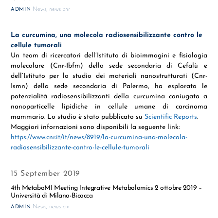
News
,
news cnr
ADMIN
La curcumina, una molecola radiosensibilizzante contro le
cellule tumorali
Un team di ricercatori dell’Istituto di bioimmagini e fisiologia
molecolare (Cnr-Ibfm) della sede secondaria di Cefalù e
dell’Istituto per lo studio dei materiali nanostrutturati (Cnr-
Ismn) della sede secondaria di Palermo, ha esplorato le
potenzialità radiosensibilizzanti della curcumina coniugata a
nanoparticelle lipidiche in cellule umane di carcinoma
mammario. Lo studio è stato pubblicato su
Scientific Reports
.
Maggiori infornazioni sono disponibili la seguente link:
https://www.cnr.it/it/news/8919/la-curcumina-una-molecola-
radiosensibilizzante-contro-le-cellule-tumorali
15 September 2019
4th MetaboMI Meeting Integrative Metabolomics 2 ottobre 2019 –
Università di Milano-Bicocca
News
,
news cnr
ADMIN