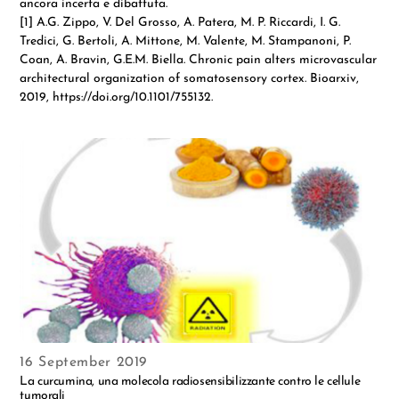
ancora incerta e dibattuta.
[1] A.G. Zippo, V. Del Grosso, A. Patera, M. P. Riccardi, I. G.
Tredici, G. Bertoli, A. Mittone, M. Valente, M. Stampanoni, P.
Coan, A. Bravin, G.E.M. Biella. Chronic pain alters microvascular
architectural organization of somatosensory cortex. Bioarxiv,
2019, https://doi.org/10.1101/755132.
16 September 2019
La curcumina, una molecola radiosensibilizzante contro le cellule
tumorali