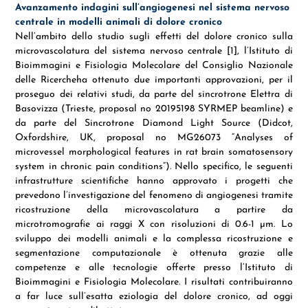
Avanzamento indagini sull’angiogenesi nel sistema nervoso
centrale in modelli animali di dolore cronico
Nell’ambito dello studio sugli effetti del dolore cronico sulla
microvascolatura del sistema nervoso centrale [1], l’Istituto di
Bioimmagini e Fisiologia Molecolare del Consiglio Nazionale
delle Ricercheha ottenuto due importanti approvazioni, per il
proseguo dei relativi studi, da parte del sincrotrone Elettra di
Basovizza (Trieste, proposal no 20195198 SYRMEP beamline) e
da parte del Sincrotrone Diamond Light Source (Didcot,
Oxfordshire, UK, proposal no MG26073 “Analyses of
microvessel morphological features in rat brain somatosensory
system in chronic pain conditions”). Nello specifico, le seguenti
infrastrutture scientifiche hanno approvato i progetti che
prevedono l’investigazione del fenomeno di angiogenesi tramite
ricostruzione della microvascolatura a partire da
microtromografie ai raggi X con risoluzioni di 0.6-1 µm. Lo
sviluppo dei modelli animali e la complessa ricostruzione e
segmentazione computazionale è ottenuta grazie alle
competenze e alle tecnologie offerte presso l’Istituto di
Bioimmagini e Fisiologia Molecolare. I risultati contribuiranno
a far luce sull’esatta eziologia del dolore cronico, ad oggi