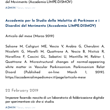
del Movimento (Accademia LIMPE-DISMOV)
News
,
news cnr
ADMIN
Accademia per lo Studio della Malattia di Parkinson e i
Disordini del Movimento (Accademia LIMPE-DISMOV)
Articolo del mese (Marzo 2019)
Salsone M, Caligiuri ME, Vescio V, Arabia G, Cherubini A,
Nicoletti G, Morelli M, Quattrone A, Vescio B, Nisticò R,
Novellino F, Cascini GL, Sabatini U, Montilla M, Rektor I,
Quattrone A. Microstructural changes of normal-appearing
white matter in Vascular Parkinsonism. Parkinsonism Relat
Disord (Published on-line: March 1, 2019).
https://accademialimpedismov.it/page/articolo-mese
22 February 2019
Imparare facendo: nascita di un laboratorio di fabbricazione digitale
per sperimentare ciò che si studia.
News
,
news cnr
ADMIN