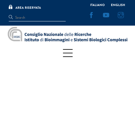
Skip
ITALIANO
ENGLISH
AREA RISERVATA
to
Facebook
YouTube
Inst
content
Menu