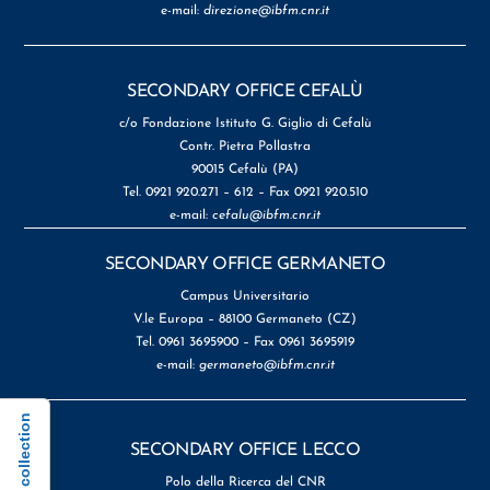
e-mail:
direzione@ibfm.cnr.it
SECONDARY OFFICE CEFALÙ
c/o Fondazione Istituto G. Giglio di Cefalù
Contr. Pietra Pollastra
90015 Cefalù (PA)
Tel. 0921 920.271 – 612 – Fax 0921 920.510
e-mail:
cefalu@ibfm.cnr.it
SECONDARY OFFICE GERMANETO
Campus Universitario
V.le Europa – 88100 Germaneto (CZ)
Tel. 0961 3695900 – Fax 0961 3695919
e-mail:
germaneto@ibfm.cnr.it
Notice at collection
SECONDARY OFFICE LECCO
Polo della Ricerca del CNR