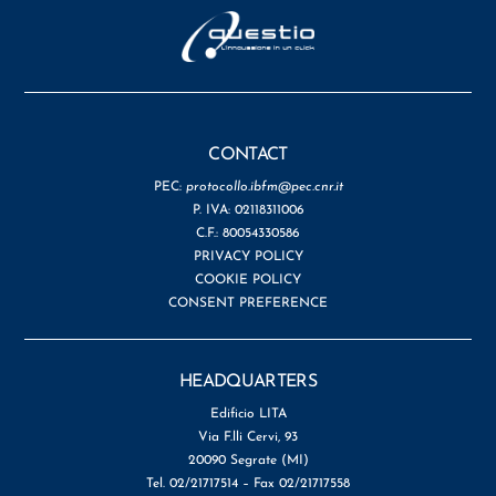
CONTACT
PEC:
protocollo.ibfm@pec.cnr.it
P. IVA: 02118311006
C.F.: 80054330586
PRIVACY POLICY
COOKIE POLICY
CONSENT PREFERENCE
HEADQUARTERS
Edificio LITA
Via F.lli Cervi, 93
20090 Segrate (MI)
Tel. 02/21717514 – Fax 02/21717558