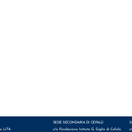
SEDE SECONDARIA DI CEFALÙ
S
io LITA
c/o Fondazione Istituto G. Giglio di Cefalù
c