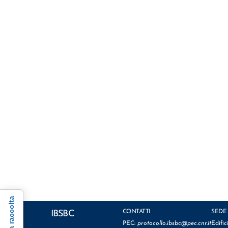
CONTATTI
SEDE
IBSBC
PEC:
protocollo.ibsbc@pec.cnr.it
Edific
Facebook
YouTube