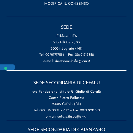
MODIFICA IL CONSENSO
SEDE
Edificio LITA
Via F.lli Cervi, 93
20054 Segrate (MI)
Tel. 02/21717514 – Fax 02/21717558
e-mail:
direzione.ibsbc@cnr.it
SEDE SECONDARIA DI CEFALÙ
c/o Fondazione Istituto G. Giglio di Cefalù
Contr. Pietra Pollastra
90015 Cefalù (PA)
Tel. 0921 920.271 – 612 – Fax 0921 920.510
e-mail:
cefalu.ibsbc@cnr.it
SEDE SECONDARIA DI CATANZARO