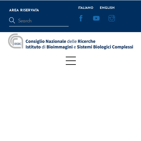
Skip
ITALIANO
ENGLISH
to
AREA RISERVATA
Facebook
YouTube
Instagram
content
Menu