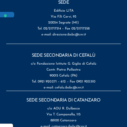
SEDE
Edificio LITA
Via F.lli Cervi, 93
20054 Segrate (MI)
Tel. 02/21717514 – Fax 02/21717558
e-mail:
direzione.ibsbc@cnr.it
SEDE SECONDARIA DI CEFALÙ
c/o Fondazione Istituto G. Giglio di Cefalù
Contr. Pietra Pollastra
90015 Cefalù (PA)
Tel. 0921 920.271 – 612 – Fax 0921 920.510
e-mail:
cefalu.ibsbc@cnr.it
SEDE SECONDARIA DI CATANZARO
c/o AOU R. Dulbecco
Via T. Campanella, 115
88100 Catanzaro
e-mail:
catanzaro.ibsbc@cnr.it