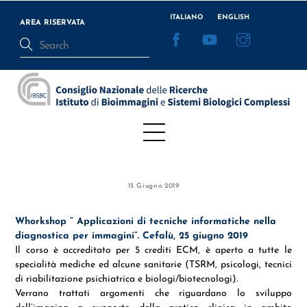
Skip
ITALIANO
ENGLISH
to
AREA RISERVATA
Facebook
YouTube
Instagram
content
Menu
15 Giugno 2019
Whorkshop ” Applicazioni di tecniche informatiche nella
diagnostica per immagini”. Cefalù, 25 giugno 2019
Il corso è accreditato per 5 crediti ECM, è aperto a tutte le
specialità mediche ed alcune sanitarie (TSRM, psicologi, tecnici
di riabilitazione psichiatrica e biologi/biotecnologi).
Verrano trattati argomenti che riguardano lo sviluppo