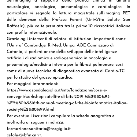
dell’imaging a supporto della pratica clinica in ambito
neurologico, oncologico, pneumologico e cardiologico. In
particolare vi segnalo la lettura magistrale sull’imaging PET
delle demenze della Prof.ssa Perani (Univ.Vita Salute San
Raffaele), più volte premiata tra le prime 10 ricercatrici italiane
con profilo internazionale.
Grazie agli interventi di relatori di istituzioni importanti come
l’Univ of Cambridge, Ri.Med, Unipa, AOE Cannizzaro di
Catania, si parlerà anche dello sviluppo delle intelligenze
artificiali di radiomica e radiogenomica in oncologia e
pneumologia/medicina interna per la fibrosi polmonare, cosi
come di nuove tecniche di diagnostica avanzata di Cardio-TC
per lo studio del grasso epicardico.
Per maggiori informazioni:
https://www.ospedalegiglio.it/sito/fondazione/corsi-e-
convegni/workshop-satellite-di-bits-2019-%E2%80%93-
%E2%80%9816th-annual-meeting-of-the-bioinformatics-italian-
society%E2%80%99.html
Per eventuali iscrizioni compilare la scheda anagrafica e
inoltrarla ai seguenti indirizzi:
formazione.sanitaria@hsrgiglio.it
cefalu@ibfm.cnr.it.