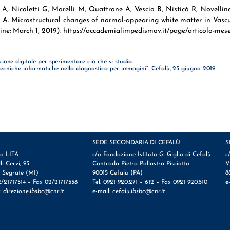
A, Nicoletti G, Morelli M, Quattrone A, Vescio B, Nisticò R, Novellin
e A. Microstructural changes of normal-appearing white matter in Vasc
ine: March 1, 2019). https://accademialimpedismov.it/page/articolo-mes
ione digitale per sperimentare ciò che si studia.
ecniche informatiche nella diagnostica per immagini”. Cefalù, 25 giugno 2019
SEDE SECONDARIA DI CEFALÙ
S
io LITA
c/o Fondazione Istituto G. Giglio di Cefalù
c
lli Cervi, 93
Contrada Pietra Pollastra Pisciotto
V
 Segrate (MI)
90015 Cefalù (PA)
8
2/21717514 – Fax 02/21717558
Tel. 0921 920.271 – 612 – Fax 0921 920.510
e
l:
direzione.ibsbc@cnr.it
e-mail:
cefalu.ibsbc@cnr.it