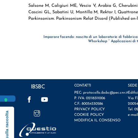
Salsone M, Caligiuri ME, Vescio V, Arabia G, Cherubini 
Cascini GL, Sabatini U, Montilla M, Rektor I, Quattron
Parkinsonism. Parkinsonism Relat Disord (Published on-l
Imparare facendo: nascita di un laboratorio di fabbricaz
Whorkshop ” Applicazioni di t
CONTATTI
SEDE
IBSBC
PEC:
protocollo.ibsbc@pec.cnr.it
Edific
Facebook
YouTube
P. IVA: 02118311006
Via F.
C.F.: 80054330586
20054
Instagram
PRIVACY POLICY
Tel. 0
Informativa sulla raccolta
COOKIE POLICY
e-mai
MODIFICA IL CONSENSO