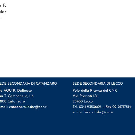
o F,
ular
e
EDE SECONDARIA DI CATANZARO
SEDE SECONDARIA DI LECCO
/o AOU R. Dulbecco
Polo della Ricerca del CNR
ia T. Campanella, 115
Via Previati 1/e
8100 Catanzaro
23900 Lecco
-mail:
catanzaro.ibsbc@cnr.it
Tel. 0341 2350602 – Fax 02 21717514
e-mail:
lecco.ibsbc@cnr.it