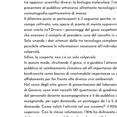
tre approcci scientifici diversi: la biologia molecolare, 
presentate al pubblico attraverso altrettante tecnologie i
cromatografia-spettrometria di massa.
Il dilemma posto ai partecipanti è il seguente: perché, in
campo coltivato, una specie di pianta di menta sopravviv
assai simile no? Diversi i personaggi del gioco sospettati
che avevano il compito di prendersi cura del raccolto in 
Solo unendo i dati ottenuti dalle tre tecnologie complem
possibile ottenere le informazioni necessarie all’individu
colpevole.
Infine, la scoperta: non c’è un solo colpevole.
In questo modo, sfruttando il gioco, si è guidata l’attenz
pubblico al cambiamento climatico ed all’importanza de
biodiversità come bacino di inestimabile importanza su c
affidamento per far fronte alle diverse crisi ambientali.
Nel corso degli otto giorni di presentazione del laborator
di Genova, sono stati raccolti 187 questionari di gradimen
dal personale docente accompagnatore e 5 da pubblico aut
assegnando, per ogni domanda, un punteggio da 1 a 5, do
domanda “Come valuti l’attività nel suo insieme?” il 92% 
superiore. Con le stesse valutazioni, l’81% ha dichiarato