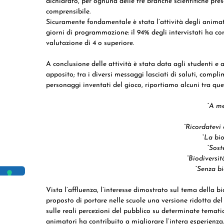
dichiarato, per ognuna delle tre branche scientifiche pres
comprensibile.
Sicuramente fondamentale è stata l’attività degli animato
giorni di programmazione: il 94% degli intervistati ha c
valutazione di 4 o superiore.
A conclusione delle attività è stata data agli studenti e 
apposito; tra i diversi messaggi lasciati di saluti, compli
personaggi inventati del gioco, riportiamo alcuni tra quel
“A me
“Ricordatevi 
“La bio
“Sost
“Biodiversit
“Senza bi
Vista l’affluenza, l’interesse dimostrato sul tema della bio
proposto di portare nelle scuole una versione ridotta d
sulle reali percezioni del pubblico su determinate tematic
animatori ha contribuito a migliorare l’intera esperienza.