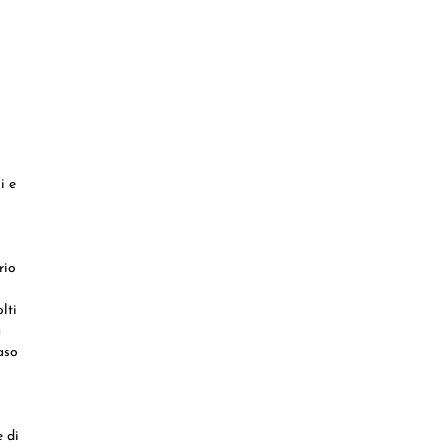
i e
rio
lti
a
aso
e di