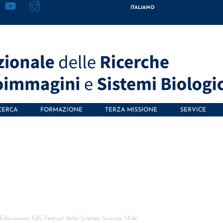
ITALIANO
CERCA
FORMAZIONE
TERZA MISSIONE
SERVICE
,
Educazione
,
FdS
,
Festival della Scienza
,
Scienza
,
Sfide