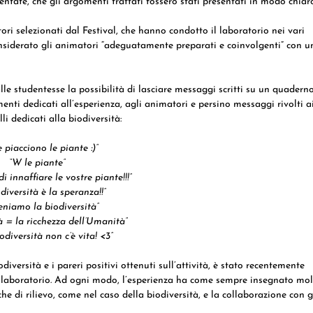
entate, che gli argomenti trattati fossero stati presentati in modo chiar
ri selezionati dal Festival, che hanno condotto il laboratorio nei vari
onsiderato gli animatori “adeguatamente preparati e coinvolgenti” con u
alle studentesse la possibilità di lasciare messaggi scritti su un quadern
menti dedicati all’esperienza, agli animatori e persino messaggi rivolti a
li dedicati alla biodiversità:
 piacciono le piante :)”
“W le piante”
di innaffiare le vostre piante!!!”
diversità è la speranza!!”
eniamo la biodiversità”
à = la ricchezza dell’Umanità”
odiversità non c’è vita! <3”
diversità e i pareri positivi ottenuti sull’attività, è stato recentemente
el laboratorio. Ad ogni modo, l’esperienza ha come sempre insegnato mo
he di rilievo, come nel caso della biodiversità, e la collaborazione con g