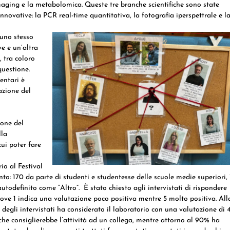
l’imaging e la metabolomica. Queste tre branche scientifiche sono state
nnovative: la PCR real-time quantitativa, la fotografia iperspettrale e l
 uno stesso
e e un’altra
, tra coloro
questione.
entari è
azione del
ione del
lla
ui poter fare
io al Festival
to: 170 da parte di studenti e studentesse delle scuole medie superiori, 
odefinito come “Altro”. È stato chiesto agli intervistati di rispondere
ve 1 indica una valutazione poco positiva mentre 5 molto positiva. All
degli intervistati ha considerato il laboratorio con una valutazione di 
 che consiglierebbe l’attività ad un collega, mentre attorno al 90% ha