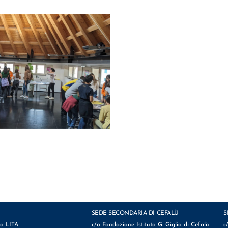
SEDE SECONDARIA DI CEFALÙ
S
io LITA
c/o Fondazione Istituto G. Giglio di Cefalù
c