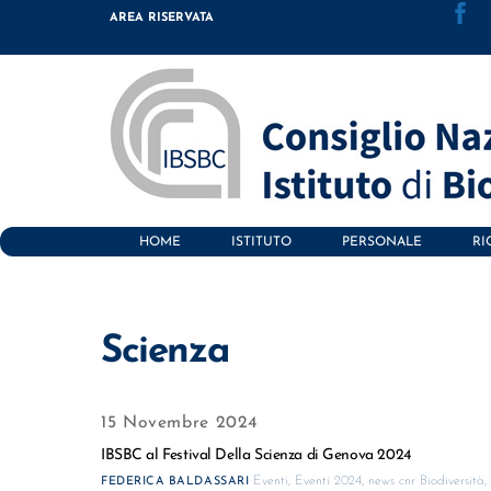
Skip
AREA RISERVATA
to
content
HOME
ISTITUTO
PERSONALE
RI
Scienza
15 Novembre 2024
IBSBC al Festival Della Scienza di Genova 2024
Eventi
,
Eventi 2024
,
news cnr
Biodiversità
FEDERICA BALDASSARI