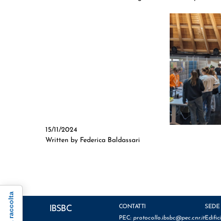
15/11/2024
Written by Federica Baldassari
CONTATTI
SEDE
IBSBC
PEC:
protocollo.ibsbc@pec.cnr.it
Edific