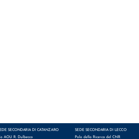
EDE SECONDARIA DI CATANZARO
SEDE SECONDARIA DI LECCO
/o AOU R. Dulbecco
Polo della Ricerca del CNR