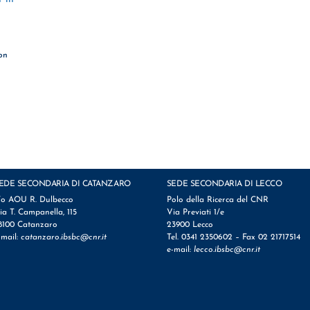
ion
EDE SECONDARIA DI CATANZARO
SEDE SECONDARIA DI LECCO
/o AOU R. Dulbecco
Polo della Ricerca del CNR
ia T. Campanella, 115
Via Previati 1/e
8100 Catanzaro
23900 Lecco
-mail:
catanzaro.ibsbc@cnr.it
Tel. 0341 2350602 – Fax 02 21717514
e-mail:
lecco.ibsbc@cnr.it