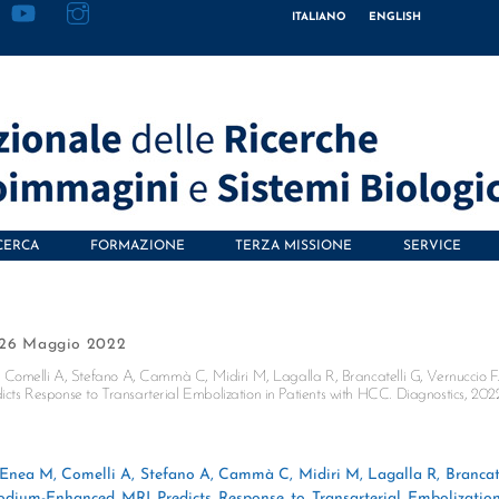
ITALIANO
ENGLISH
CERCA
FORMAZIONE
TERZA MISSIONE
SERVICE
26 Maggio 2022
 Comelli A, Stefano A, Cammà C, Midiri M, Lagalla R, Brancatelli G, Vernuccio F
s Response to Transarterial Embolization in Patients with HCC. Diagnostics, 202
 Enea M, Comelli A, Stefano A, Cammà C, Midiri M, Lagalla R, Brancate
odium-Enhanced MRI Predicts Response to Transarterial Embolization