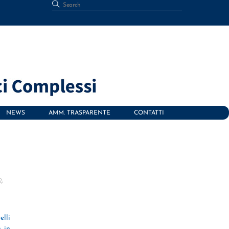
NEWS
AMM. TRASPARENTE
CONTATTI
.
2;
lli
 in