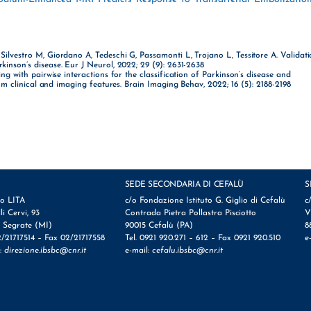
, Silvestro M, Giordano A, Tedeschi G, Passamonti L, Trojano L, Tessitore A. Validat
rkinson’s disease. Eur J Neurol, 2022; 29 (9): 2631-2638
 with pairwise interactions for the classification of Parkinson’s disease and
clinical and imaging features. Brain Imaging Behav, 2022; 16 (5): 2188-2198
SEDE SECONDARIA DI CEFALÙ
S
io LITA
c/o Fondazione Istituto G. Giglio di Cefalù
c
lli Cervi, 93
Contrada Pietra Pollastra Pisciotto
V
 Segrate (MI)
90015 Cefalù (PA)
8
2/21717514 – Fax 02/21717558
Tel. 0921 920.271 – 612 – Fax 0921 920.510
e
l:
direzione.ibsbc@cnr.it
e-mail:
cefalu.ibsbc@cnr.it