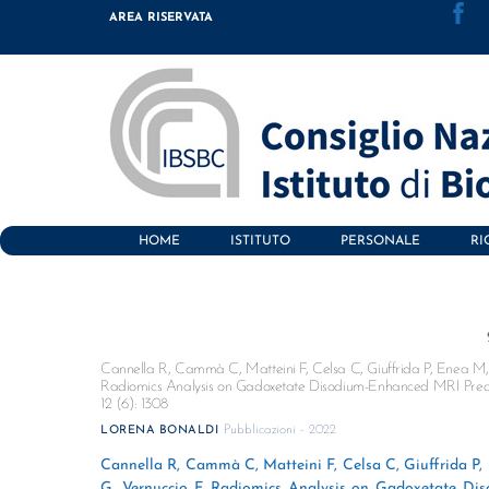
Skip
AREA RISERVATA
to
content
HOME
ISTITUTO
PERSONALE
RI
Cannella R, Cammà C, Matteini F, Celsa C, Giuffrida P, Enea M,
Radiomics Analysis on Gadoxetate Disodium-Enhanced MRI Predict
12 (6): 1308
Pubblicazioni - 2022
LORENA BONALDI
Cannella R, Cammà C, Matteini F, Celsa C, Giuffrida P,
G, Vernuccio F. Radiomics Analysis on Gadoxetate Dis