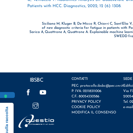
Patients with HCC. Diagnostics, 2022; 12 (6): 1308.
Siciliano M, Kluger B, De Micco R, Chiorri C, Sant’Elia V
of new diagnostic criteria for fatigue in patients with Pa
Sarica A, Quattrone A, Quattrone A. Explainable machine learning
SWEDD from 
CONTATTI
SEDE
IBSBC
PEC:
protocollo.ibsbc@pec.cnr.it
Edific
Facebook
YouTube
P. IVA: 02118311006
Via F.
C.F.: 80054330586
20054
Instagram
PRIVACY POLICY
Tel. 0
COOKIE POLICY
e-mai
Informativa sulla raccolta
MODIFICA IL CONSENSO