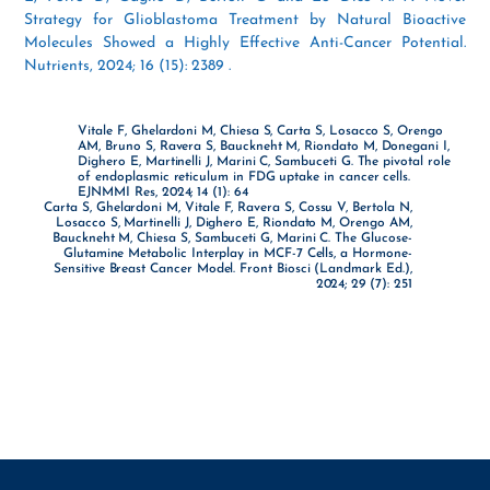
Strategy for Glioblastoma Treatment by Natural Bioactive
Molecules Showed a Highly Effective Anti-Cancer Potential.
Nutrients, 2024; 16 (15): 2389 .
Vitale F, Ghelardoni M, Chiesa S, Carta S, Losacco S, Orengo
AM, Bruno S, Ravera S, Bauckneht M, Riondato M, Donegani I,
Dighero E, Martinelli J, Marini C, Sambuceti G. The pivotal role
of endoplasmic reticulum in FDG uptake in cancer cells.
EJNMMI Res, 2024; 14 (1): 64
Carta S, Ghelardoni M, Vitale F, Ravera S, Cossu V, Bertola N,
Losacco S, Martinelli J, Dighero E, Riondato M, Orengo AM,
Bauckneht M, Chiesa S, Sambuceti G, Marini C. The Glucose-
Glutamine Metabolic Interplay in MCF-7 Cells, a Hormone-
Sensitive Breast Cancer Model. Front Biosci (Landmark Ed.),
2024; 29 (7): 251