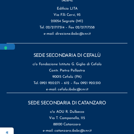
Edificio LITA
Via F.lli Cervi, 93
20054 Segrate (MI)
Tel. 02/21717514 – Fax 02/21717558
e-mail:
direzione.ibsbc@cnr.it
SEDE SECONDARIA DI CEFALÙ
c/o Fondazione Istituto G. Giglio di Cefalù
Contr. Pietra Pollastra
90015 Cefalù (PA)
Tel. 0921 920.271 – 612 – Fax 0921 920.510
e-mail:
cefalu.ibsbc@cnr.it
SEDE SECONDARIA DI CATANZARO
c/o AOU R. Dulbecco
Via T. Campanella, 115
88100 Catanzaro
e-mail:
catanzaro.ibsbc@cnr.it