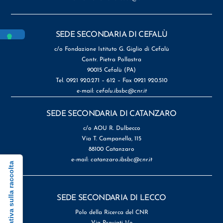
SEDE SECONDARIA DI CEFALÙ
c/o Fondazione Istituto G. Giglio di Cefalù
Contr. Pietra Pollastra
90015 Cefalù (PA)
Tel. 0921 920.271 – 612 – Fax 0921 920.510
e-mail:
cefalu.ibsbc@cnr.it
SEDE SECONDARIA DI CATANZARO
c/o AOU R. Dulbecco
Via T. Campanella, 115
88100 Catanzaro
e-mail:
catanzaro.ibsbc@cnr.it
Informativa sulla raccolta
SEDE SECONDARIA DI LECCO
Polo della Ricerca del CNR