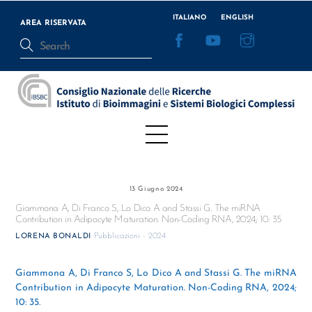
Skip
ITALIANO
ENGLISH
to
AREA RISERVATA
Facebook
YouTube
Instagram
content
Menu
13 Giugno 2024
Giammona A, Di Franco S, Lo Dico A and Stassi G. The miRNA
Contribution in Adipocyte Maturation. Non-Coding RNA, 2024; 10: 35
Pubblicazioni - 2024
LORENA BONALDI
Giammona A, Di Franco S, Lo Dico A and Stassi G. The miRNA
Contribution in Adipocyte Maturation. Non-Coding RNA, 2024;
10: 35.