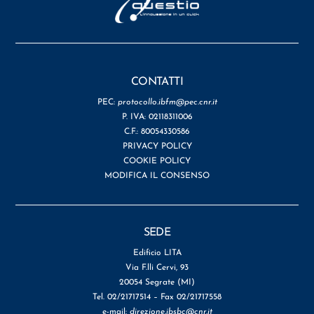
CONTATTI
PEC:
protocollo.ibfm@pec.cnr.it
P. IVA: 02118311006
C.F.: 80054330586
PRIVACY POLICY
COOKIE POLICY
MODIFICA IL CONSENSO
SEDE
Edificio LITA
Via F.lli Cervi, 93
20054 Segrate (MI)
Tel. 02/21717514 – Fax 02/21717558
e-mail:
direzione.ibsbc@cnr.it