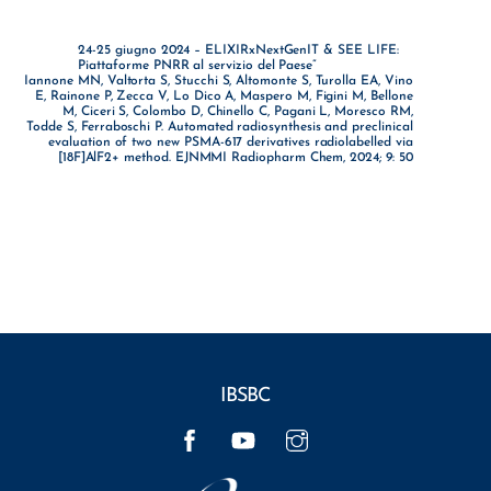
24-25 giugno 2024 – ELIXIRxNextGenIT & SEE LIFE:
Piattaforme PNRR al servizio del Paese”
Iannone MN, Valtorta S, Stucchi S, Altomonte S, Turolla EA, Vino
E, Rainone P, Zecca V, Lo Dico A, Maspero M, Figini M, Bellone
M, Ciceri S, Colombo D, Chinello C, Pagani L, Moresco RM,
Todde S, Ferraboschi P. Automated radiosynthesis and preclinical
evaluation of two new PSMA-617 derivatives radiolabelled via
[18F]AlF2+ method. EJNMMI Radiopharm Chem, 2024; 9: 50
IBSBC
Facebook
YouTube
Instagram