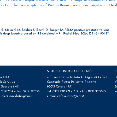
mpact on the Transcriptome of Proton Beam Irradiation Targeted at Hea
E, Messerli M, Baldari S, Eberli D, Burger IA. PSMA-positive prostatic volume
th deep learning based on T2-weighted MRI. Radiol Med 2024; 129 (6): 901-911
SEDE SECONDARIA DI CEFALÙ
S
io LITA
c/o Fondazione Istituto G. Giglio di Cefalù
c
lli Cervi, 93
Contrada Pietra Pollastra Pisciotto
V
 Segrate (MI)
90015 Cefalù (PA)
8
2/21717514 – Fax 02/21717558
Tel. 0921 920.271 – 612 – Fax 0921 920.510
e
l:
direzione.ibsbc@cnr.it
e-mail:
cefalu.ibsbc@cnr.it