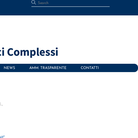
NEWS
AMM. TRASPARENTE
CONTATTI
L,
VC,