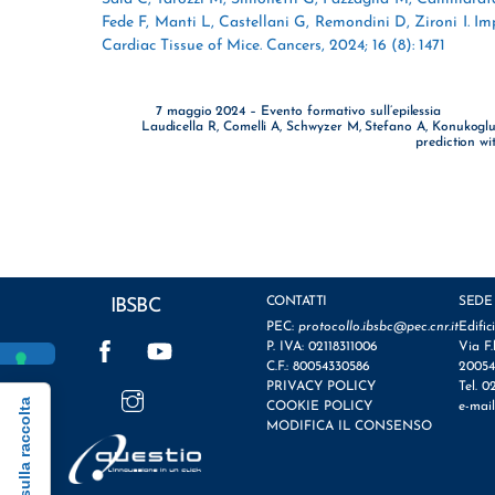
Fede F, Manti L, Castellani G, Remondini D, Zironi I. I
Cardiac Tissue of Mice. Cancers, 2024; 16 (8): 1471
7 maggio 2024 – Evento formativo sull’epilessia
Laudicella R, Comelli A, Schwyzer M, Stefano A, Konukoglu 
prediction wi
CONTATTI
SEDE
IBSBC
PEC:
protocollo.ibsbc@pec.cnr.it
Edific
Facebook
YouTube
P. IVA: 02118311006
Via F.
C.F.: 80054330586
20054
Instagram
PRIVACY POLICY
Tel. 0
Informativa sulla raccolta
COOKIE POLICY
e-mai
MODIFICA IL CONSENSO