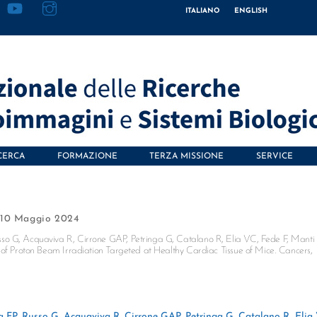
ITALIANO
ENGLISH
CERCA
FORMAZIONE
TERZA MISSIONE
SERVICE
10 Maggio 2024
so G, Acquaviva R, Cirrone GAP, Petringa G, Catalano R, Elia VC, Fede F, Manti 
 of Proton Beam Irradiation Targeted at Healthy Cardiac Tissue of Mice. Cancers,
 FP, Russo G, Acquaviva R, Cirrone GAP, Petringa G, Catalano R, Elia 