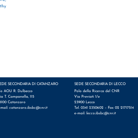
lthy
EDE SECONDARIA DI CATANZARO
SEDE SECONDARIA DI LECCO
/o AOU R. Dulbecco
Polo della Ricerca del CNR
ia T. Campanella, 115
Via Previati 1/e
8100 Catanzaro
23900 Lecco
-mail:
catanzaro.ibsbc@cnr.it
Tel. 0341 2350602 – Fax 02 21717514
e-mail:
lecco.ibsbc@cnr.it