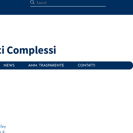
NEWS
AMM. TRASPARENTE
CONTATTI
iley
8 F-