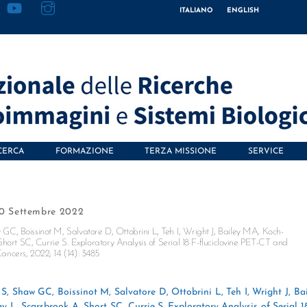
ITALIANO
ENGLISH
CERCA
FORMAZIONE
TERZA MISSIONE
SERVICE
0 Settembre 2022
, Boissinot M, Salvatore D, Ottobrini L, Teh I, Wright J, Bailey MA, Koch-
hort SC, Currie S. Exploratory Analysis of Serial 18 F-fluciclovine PET-CT and
ncers, 2022; 14 (14): 3485
, Shaw GC, Boissinot M, Salvatore D, Ottobrini L, Teh I, Wright J, Ba
 L, Scarsbrook A, Short SC, Currie S. Exploratory Analysis of Serial 1