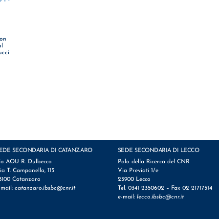
ton
ol
ucci
EDE SECONDARIA DI CATANZARO
SEDE SECONDARIA DI LECCO
/o AOU R. Dulbecco
Polo della Ricerca del CNR
ia T. Campanella, 115
Via Previati 1/e
8100 Catanzaro
23900 Lecco
-mail:
catanzaro.ibsbc@cnr.it
Tel. 0341 2350602 – Fax 02 21717514
e-mail:
lecco.ibsbc@cnr.it