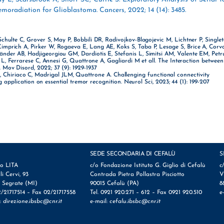
oradiation for Glioblastoma. Cancers, 2022; 14 (14): 3485.
chulte C, Grover S, May P, Bobbili DR, Radivojkov-Blagojevic M, Lichtner P, Single
imprich A, Pirker W, Rogaeva E, Lang AE, Koks S, Taba P, Lesage S, Brice A, Corv
nder AB, Hadjigeorgiou GM, Dardiotis E, Stefanis L, Simitsi AM, Valente EM, Petr
a L, Ferrarese C, Annesi G, Quattrone A, Gagliardi M et all. The Interaction between
Mov Disord, 2022; 37 (9): 1929-1937
 Chiriaco C, Madrigal JLM, Quattrone A. Challenging functional connectivity
 application on essential tremor recognition. Neurol Sci, 2023; 44 (1): 199-207
SEDE SECONDARIA DI CEFALÙ
S
io LITA
c/o Fondazione Istituto G. Giglio di Cefalù
c
lli Cervi, 93
Contrada Pietra Pollastra Pisciotto
V
 Segrate (MI)
90015 Cefalù (PA)
8
2/21717514 – Fax 02/21717558
Tel. 0921 920.271 – 612 – Fax 0921 920.510
e
l:
direzione.ibsbc@cnr.it
e-mail:
cefalu.ibsbc@cnr.it