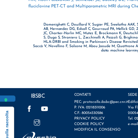
fluciclovine PET-CT and Multiparametric MRI during Chem
Domenighetti C, Douillard V, Sugier PE, Sreelatha AAK, S
AB, Hernandez DG, Edsall C, Gourraud PA, Mellick GD, Z
JC, Chartier-Harlin MC, Mutez E, Brockmann K, Deutschlä
S, Duga S, Straniero L, Zecchinelli A, Pezzoli G, Brighin
HLA-DRB1 and Smoking in Parkinson’s Disease Revisited. 
Saccà V, Novellino F, Salsone M, Abou Jaoude M, Quattrone A,
data: machine learning
CONTATTI
SEDE
IBSBC
PEC:
protocollo.ibsbc@pec.cnr.it
Edific
Facebook
YouTube
P. IVA: 02118311006
Via F.
Informativa sulla raccolta
C.F.: 80054330586
20054
Instagram
PRIVACY POLICY
Tel. 0
COOKIE POLICY
e-mai
MODIFICA IL CONSENSO