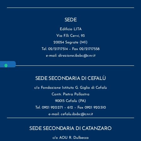
SEDE
Edificio LITA
Via F.lli Cervi, 93
20054 Segrate (MI)
Tel. 02/21717514 – Fax 02/21717558
e-mail:
direzione.ibsbc@cnr.it
SEDE SECONDARIA DI CEFALÙ
c/o Fondazione Istituto G. Giglio di Cefalù
Contr. Pietra Pollastra
90015 Cefalù (PA)
Tel. 0921 920.271 – 612 – Fax 0921 920.510
e-mail:
cefalu.ibsbc@cnr.it
SEDE SECONDARIA DI CATANZARO
c/o AOU R. Dulbecco