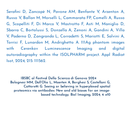
Serafini D, Zancopè N, Pavone AM, Benfante V, Arzenton A,
Russo V, Ballan M, Morselli L, Cammarata FP, Comelli A, Russo
G, Scopelliti F, Di Marco V, Mastrotto F, Asti M, Maniglio D,
Sbarra C, Bortolussi S, Donzella A, Zenoni A, Gandini A, Villa
V, Paderno D, Zangrando L, Corradetti S, Mariotti E, Salvini A,
Torrisi F, Lunardon M, Andrighetto A. 111Ag phantom images
with Cerenkov Luminescence Imaging and digital
autoradiography within the ISOLPHARM project. Appl Radiat
Isot, 2024; 215: 111562.
IBSBC al Festival Della Scienza di Genova 2024
Bolognesi MM, Dall’Olio L, Maerten A, Borghesi S, Castellani G,
Cattoretti G. Seeing or believing in hyperplexed spatial
proteomics via antibodies: New and old biases for an image-
based technology. Biol Imaging, 2024; 4: e10