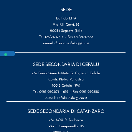
SEDE
Edificio LITA
Via F.lli Cervi, 93
20054 Segrate (MI)
Tel. 02/21717514 – Fax 02/21717558
e-mail:
direzione.ibsbc@cnr.it
SEDE SECONDARIA DI CEFALÙ
c/o Fondazione Istituto G. Giglio di Cefalù
Contr. Pietra Pollastra
90015 Cefalù (PA)
Tel. 0921 920.271 – 612 – Fax 0921 920.510
e-mail:
cefalu.ibsbc@cnr.it
SEDE SECONDARIA DI CATANZARO
c/o AOU R. Dulbecco
Via T. Campanella, 115