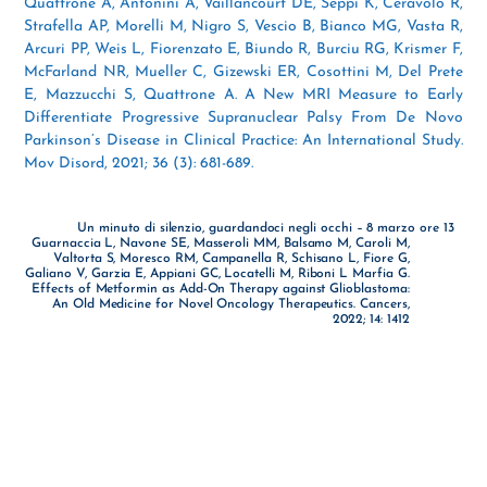
Quattrone A, Antonini A, Vaillancourt DE, Seppi K, Ceravolo R,
Strafella AP, Morelli M, Nigro S, Vescio B, Bianco MG, Vasta R,
Arcuri PP, Weis L, Fiorenzato E, Biundo R, Burciu RG, Krismer F,
McFarland NR, Mueller C, Gizewski ER, Cosottini M, Del Prete
E, Mazzucchi S, Quattrone A. A New MRI Measure to Early
Differentiate Progressive Supranuclear Palsy From De Novo
Parkinson’s Disease in Clinical Practice: An International Study.
Mov Disord, 2021; 36 (3): 681-689.
Un minuto di silenzio, guardandoci negli occhi – 8 marzo ore 13
Guarnaccia L, Navone SE, Masseroli MM, Balsamo M, Caroli M,
Valtorta S, Moresco RM, Campanella R, Schisano L, Fiore G,
Galiano V, Garzia E, Appiani GC, Locatelli M, Riboni L Marfia G.
Effects of Metformin as Add-On Therapy against Glioblastoma:
An Old Medicine for Novel Oncology Therapeutics. Cancers,
2022; 14: 1412