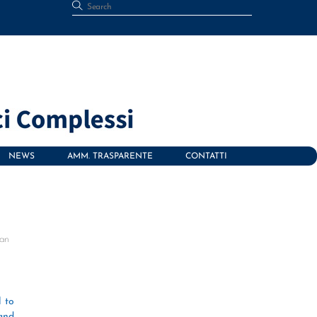
NEWS
AMM. TRASPARENTE
CONTATTI
ean
r
l to
and