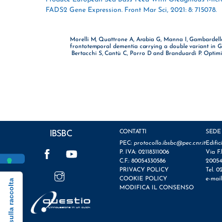
FADS2 Gene Expression. Front Mar Sci, 2021: 8: 715078.
Morelli M, Quattrone A, Arabia G, Manna I, Gambardella A
frontotemporal dementia carrying a double variant in G
Bertacchi S, Cantù C, Porro D and Branduardi P. Optim
CONTATTI
SEDE
IBSBC
PEC:
protocollo.ibsbc@pec.cnr.it
Edific
Facebook
YouTube
P. IVA: 02118311006
Via F.
C.F.: 80054330586
20054
Instagram
PRIVACY POLICY
Tel. 0
COOKIE POLICY
e-mai
Informativa sulla raccolta
MODIFICA IL CONSENSO