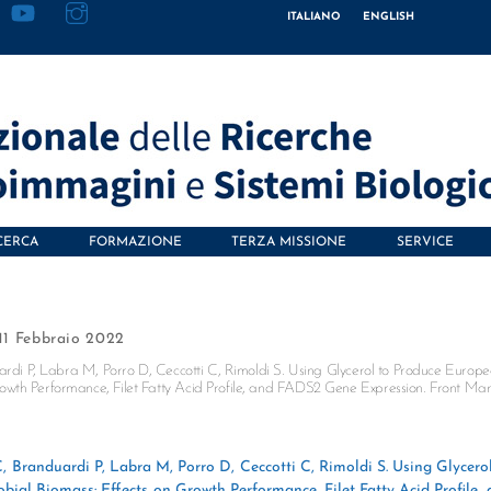
ITALIANO
ENGLISH
CERCA
FORMAZIONE
TERZA MISSIONE
SERVICE
11 Febbraio 2022
uardi P, Labra M, Porro D, Ceccotti C, Rimoldi S. Using Glycerol to Produce Europ
owth Performance, Filet Fatty Acid Profile, and FADS2 Gene Expression. Front Ma
C, Branduardi P, Labra M, Porro D, Ceccotti C, Rimoldi S. Using Glycero
al Biomass: Effects on Growth Performance, Filet Fatty Acid Profile, 