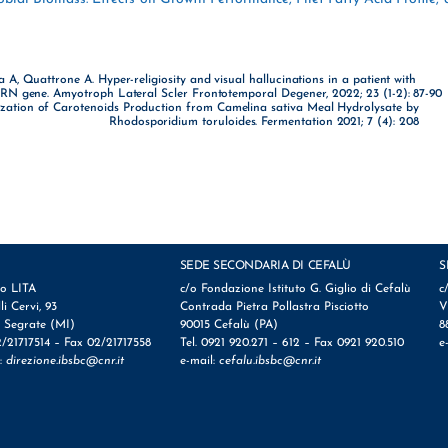
, Quattrone A. Hyper-religiosity and visual hallucinations in a patient with
RN gene. Amyotroph Lateral Scler Frontotemporal Degener, 2022; 23 (1-2): 87-90
ization of Carotenoids Production from Camelina sativa Meal Hydrolysate by
Rhodosporidium toruloides. Fermentation 2021; 7 (4): 208
SEDE SECONDARIA DI CEFALÙ
S
io LITA
c/o Fondazione Istituto G. Giglio di Cefalù
c
lli Cervi, 93
Contrada Pietra Pollastra Pisciotto
V
 Segrate (MI)
90015 Cefalù (PA)
8
2/21717514 – Fax 02/21717558
Tel. 0921 920.271 – 612 – Fax 0921 920.510
e
l:
direzione.ibsbc@cnr.it
e-mail:
cefalu.ibsbc@cnr.it