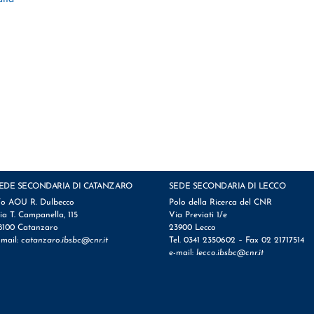
EDE SECONDARIA DI CATANZARO
SEDE SECONDARIA DI LECCO
/o AOU R. Dulbecco
Polo della Ricerca del CNR
ia T. Campanella, 115
Via Previati 1/e
8100 Catanzaro
23900 Lecco
-mail:
catanzaro.ibsbc@cnr.it
Tel. 0341 2350602 – Fax 02 21717514
e-mail:
lecco.ibsbc@cnr.it