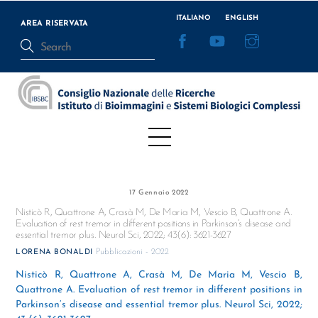
Skip
ITALIANO
ENGLISH
to
AREA RISERVATA
Facebook
YouTube
Instagram
content
Menu
17 Gennaio 2022
Nisticò R, Quattrone A, Crasà M, De Maria M, Vescio B, Quattrone A.
Evaluation of rest tremor in different positions in Parkinson’s disease and
essential tremor plus. Neurol Sci, 2022; 43(6): 3621-3627
Pubblicazioni - 2022
LORENA BONALDI
Nisticò R, Quattrone A, Crasà M, De Maria M, Vescio B,
Quattrone A. Evaluation of rest tremor in different positions in
Parkinson’s disease and essential tremor plus. Neurol Sci, 2022;