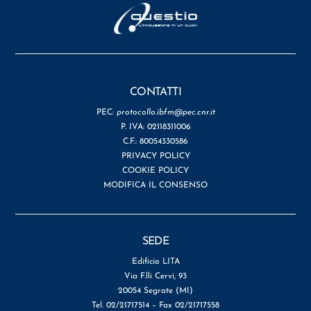
CONTATTI
PEC:
protocollo.ibfm@pec.cnr.it
P. IVA: 02118311006
C.F.: 80054330586
PRIVACY POLICY
COOKIE POLICY
MODIFICA IL CONSENSO
SEDE
Edificio LITA
Via F.lli Cervi, 93
20054 Segrate (MI)
Tel. 02/21717514 – Fax 02/21717558