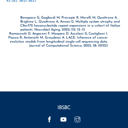
43 (6): 3621-3627
Bonapace G, Gagliardi M, Procopio R, Morelli M, Quattrone A,
Brighina L, Quattrone A, Annesi G. Multiple system atrophy and
C9orf72 hexanucleotide repeat expansions in a cohort of Italian
patients. Neurobiol Aging, 2022; 112: 12–15
Ramazzotti D, Angaroni F, Maspero D, Ascolani G, Castiglioni I,
Piazza R, Antoniotti M, Graudenzi A. LACE: Inference of cancer
evolution models from longitudinal single-cell sequencing data.
Journal of Computational Science, 2022; 58: 101523
IBSBC
Facebook
YouTube
Instagram