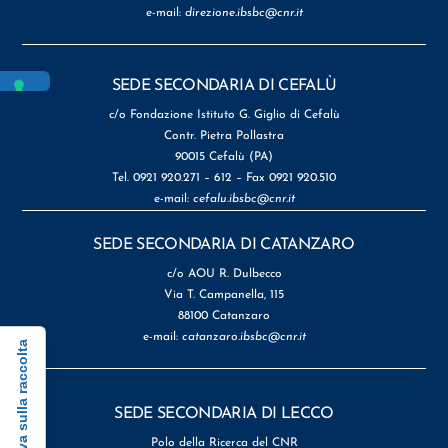
e-mail:
direzione.ibsbc@cnr.it
SEDE SECONDARIA DI CEFALÙ
c/o Fondazione Istituto G. Giglio di Cefalù
Contr. Pietra Pollastra
90015 Cefalù (PA)
Tel. 0921 920.271 – 612 – Fax 0921 920.510
e-mail:
cefalu.ibsbc@cnr.it
SEDE SECONDARIA DI CATANZARO
c/o AOU R. Dulbecco
Via T. Campanella, 115
88100 Catanzaro
e-mail:
catanzaro.ibsbc@cnr.it
Informativa sulla raccolta
SEDE SECONDARIA DI LECCO
Polo della Ricerca del CNR