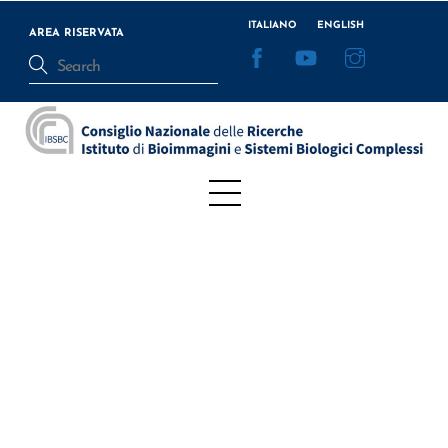
Skip
ITALIANO
ENGLISH
to
AREA RISERVATA
Facebook
YouTube
Instagram
content
Menu