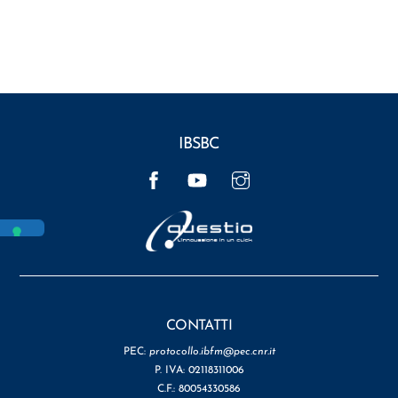
IBSBC
Facebook
YouTube
Instagram
CONTATTI
PEC:
protocollo.ibfm@pec.cnr.it
P. IVA: 02118311006
C.F.: 80054330586