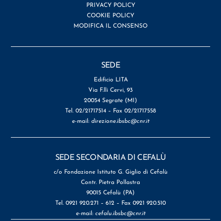
PRIVACY POLICY
COOKIE POLICY
MODIFICA IL CONSENSO
SEDE
Edificio LITA
Via F.lli Cervi, 93
20054 Segrate (MI)
Tel. 02/21717514 – Fax 02/21717558
e-mail:
direzione.ibsbc@cnr.it
SEDE SECONDARIA DI CEFALÙ
c/o Fondazione Istituto G. Giglio di Cefalù
Contr. Pietra Pollastra
90015 Cefalù (PA)
Tel. 0921 920.271 – 612 – Fax 0921 920.510
e-mail:
cefalu.ibsbc@cnr.it