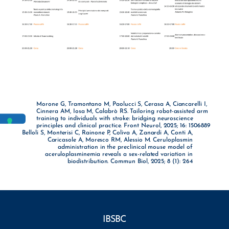
Morone G, Tramontano M, Paolucci S, Cerasa A, Ciancarelli I,
Cinnera AM, Iosa M, Calabrò RS. Tailoring robot-assisted arm
training to individuals with stroke: bridging neuroscience
principles and clinical practice. Front Neurol, 2025; 16: 1506889
Belloli S, Monterisi C, Rainone P, Coliva A, Zanardi A, Conti A,
Caricasole A, Moresco RM, Alessio M. Ceruloplasmin
administration in the preclinical mouse model of
aceruloplasminemia reveals a sex-related variation in
biodistribution. Commun Biol, 2025; 8 (1): 264
IBSBC