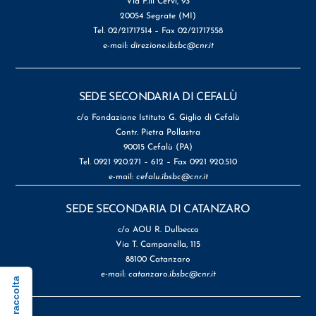
Via F.lli Cervi, 93
20054 Segrate (MI)
Tel. 02/21717514 – Fax 02/21717558
e-mail:
direzione.ibsbc@cnr.it
SEDE SECONDARIA DI CEFALÙ
c/o Fondazione Istituto G. Giglio di Cefalù
Contr. Pietra Pollastra
90015 Cefalù (PA)
Tel. 0921 920.271 – 612 – Fax 0921 920.510
e-mail:
cefalu.ibsbc@cnr.it
SEDE SECONDARIA DI CATANZARO
c/o AOU R. Dulbecco
Via T. Campanella, 115
88100 Catanzaro
e-mail:
catanzaro.ibsbc@cnr.it