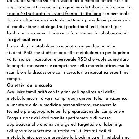
La scuola si focalizza sullo studio della metabolomica e le sue
applicazioni attraverso un programma distribuito in 5 giorni.
La
scuola è strutturata in lezioni frontali in italiano
con personale
docente altamente esperto del settore e prevede ampi momenti
di condivisione e dialogo
tra i partecipanti ed i docenti per
facilitare lo scambio di idee e la formazione di collaborazioni.
Target audience
La scuola di metabolomica è adatta sia per laureandi e
studenti PhD che si affacciano alla metabolomica per la prima
volta, sia per ricercatori e personale R&D che vuole aumentare
le proprie conoscenze e competenze nella materia attraverso lo
scambio e la discussione con ricercatori e ricercatrici esperti nel
campo.
Obiettivi della scuola
Acquisire familiarità con le principali applicazioni della
metabolomica in diversi campi quali ambientale, nutraceutico,
alimentare e della medicina personalizzata; conoscere le
tecniche più appropriate per la preparazione del campione e
l’acquisizione dei dati tramite spettrometria di massa;
approcciarsi alle analisi untargeted, targeted e di labelling;
sviluppare competenze in statistica; utilizzare i dati di
metabolomica per comprendere la biochimica e il metabolismo;