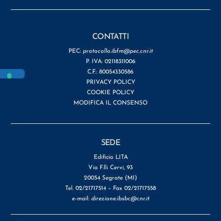
CONTATTI
PEC:
protocollo.ibfm@pec.cnr.it
P. IVA: 02118311006
C.F.: 80054330586
PRIVACY POLICY
COOKIE POLICY
MODIFICA IL CONSENSO
SEDE
Edificio LITA
Via F.lli Cervi, 93
20054 Segrate (MI)
Tel. 02/21717514 – Fax 02/21717558
e-mail:
direzione.ibsbc@cnr.it