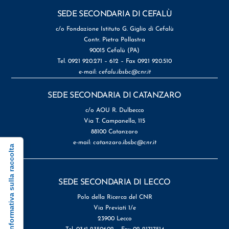
SEDE SECONDARIA DI CEFALÙ
c/o Fondazione Istituto G. Giglio di Cefalù
Contr. Pietra Pollastra
90015 Cefalù (PA)
Tel. 0921 920.271 – 612 – Fax 0921 920.510
e-mail:
cefalu.ibsbc@cnr.it
SEDE SECONDARIA DI CATANZARO
c/o AOU R. Dulbecco
Via T. Campanella, 115
88100 Catanzaro
e-mail:
catanzaro.ibsbc@cnr.it
Informativa sulla raccolta
SEDE SECONDARIA DI LECCO
Polo della Ricerca del CNR
Via Previati 1/e
23900 Lecco