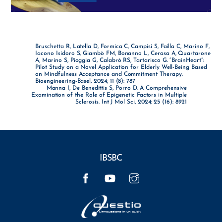
Bruschetta R, Latella D, Formica C, Campisi S, Failla C, Marino F,
Iacono Isidoro S, Giambò FM, Bonanno L, Cerasa A, Quartarone
A, Marino S, Pioggia G, Calabrò RS, Tartarisco G. “BrainHeart”:
Pilot Study on a Novel Application for Elderly Well-Being Based
on Mindfulness Acceptance and Commitment Therapy.
Bioengineering-Basel, 2024; 11 (8): 787
Manna I, De Benedittis S, Porro D. A Comprehensive
Examination of the Role of Epigenetic Factors in Multiple
Sclerosis. Int J Mol Sci, 2024; 25 (16): 8921
IBSBC
Facebook
YouTube
Instagram