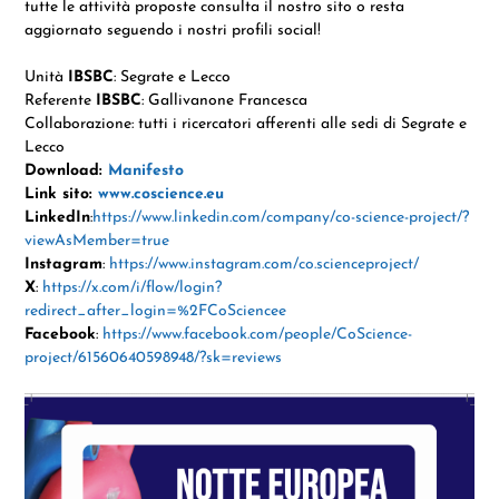
tutte le attività proposte consulta il nostro sito o resta
aggiornato seguendo i nostri profili social!
Unità
IBSBC
: Segrate e Lecco
Referente
IBSBC
: Gallivanone Francesca
Collaborazione: tutti i ricercatori afferenti alle sedi di Segrate e
Lecco
Download:
Manifesto
Link sito:
www.coscience.eu
LinkedIn
:
https://www.linkedin.com/company/co-science-project/?
viewAsMember=true
Instagram
:
https://www.instagram.com/co.scienceproject/
X
:
https://x.com/i/flow/login?
redirect_after_login=%2FCoSciencee
Facebook
:
https://www.facebook.com/people/CoScience-
project/61560640598948/?sk=reviews