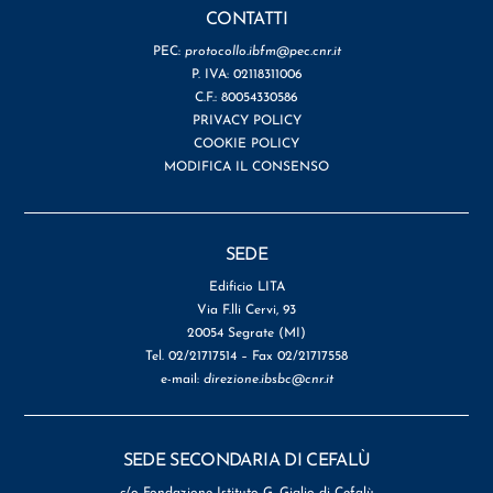
CONTATTI
PEC:
protocollo.ibfm@pec.cnr.it
P. IVA: 02118311006
C.F.: 80054330586
PRIVACY POLICY
COOKIE POLICY
MODIFICA IL CONSENSO
SEDE
Edificio LITA
Via F.lli Cervi, 93
20054 Segrate (MI)
Tel. 02/21717514 – Fax 02/21717558
e-mail:
direzione.ibsbc@cnr.it
SEDE SECONDARIA DI CEFALÙ