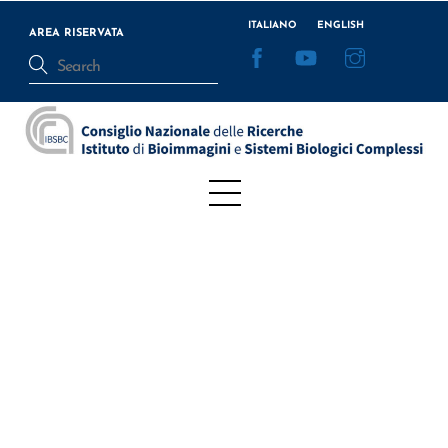
Skip
ITALIANO
ENGLISH
to
AREA RISERVATA
Facebook
YouTube
Instagram
content
Menu