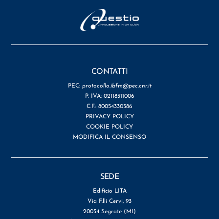
CONTATTI
PEC:
protocollo.ibfm@pec.cnr.it
P. IVA: 02118311006
C.F.: 80054330586
PRIVACY POLICY
COOKIE POLICY
MODIFICA IL CONSENSO
SEDE
Edificio LITA
Via F.lli Cervi, 93
20054 Segrate (MI)