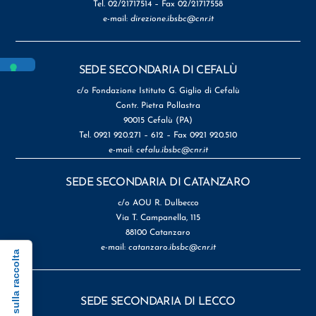
Tel. 02/21717514 – Fax 02/21717558
e-mail:
direzione.ibsbc@cnr.it
SEDE SECONDARIA DI CEFALÙ
c/o Fondazione Istituto G. Giglio di Cefalù
Contr. Pietra Pollastra
90015 Cefalù (PA)
Tel. 0921 920.271 – 612 – Fax 0921 920.510
e-mail:
cefalu.ibsbc@cnr.it
SEDE SECONDARIA DI CATANZARO
c/o AOU R. Dulbecco
Via T. Campanella, 115
88100 Catanzaro
e-mail:
catanzaro.ibsbc@cnr.it
Informativa sulla raccolta
SEDE SECONDARIA DI LECCO