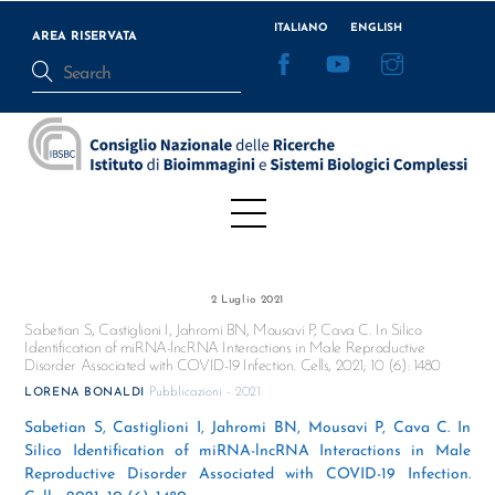
Skip
ITALIANO
ENGLISH
to
AREA RISERVATA
Facebook
YouTube
Instagram
content
Menu
2 Luglio 2021
Sabetian S, Castiglioni I, Jahromi BN, Mousavi P, Cava C. In Silico
Identification of miRNA-lncRNA Interactions in Male Reproductive
Disorder Associated with COVID-19 Infection. Cells, 2021; 10 (6): 1480
Pubblicazioni - 2021
LORENA BONALDI
Sabetian S, Castiglioni I, Jahromi BN, Mousavi P, Cava C. In
Silico Identification of miRNA-lncRNA Interactions in Male
Reproductive Disorder Associated with COVID-19 Infection.