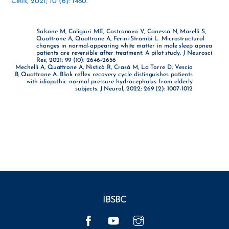
Cells, 2021; 10 (6): 1480.
Salsone M, Caligiuri ME, Castronovo V, Canessa N, Marelli S,
Quattrone A, Quattrone A, Ferini-Strambi L. Microstructural
changes in normal-appearing white matter in male sleep apnea
patients are reversible after treatment: A pilot study. J Neurosci
Res, 2021; 99 (10): 2646-2656
Mechelli A, Quattrone A, Nisticò R, Crasà M, La Torre D, Vescio
B, Quattrone A. Blink reflex recovery cycle distinguishes patients
with idiopathic normal pressure hydrocephalus from elderly
subjects. J Neurol, 2022; 269 (2): 1007-1012
IBSBC
Facebook
YouTube
Instagram