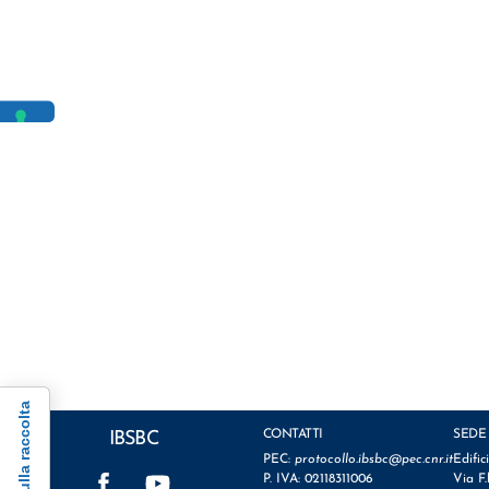
CONTATTI
SEDE
IBSBC
PEC:
protocollo.ibsbc@pec.cnr.it
Edific
Facebook
YouTube
P. IVA: 02118311006
Via F.