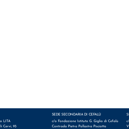
SEDE SECONDARIA DI CEFALÙ
S
io LITA
c/o Fondazione Istituto G. Giglio di Cefalù
c
lli Cervi, 93
Contrada Pietra Pollastra Pisciotto
V