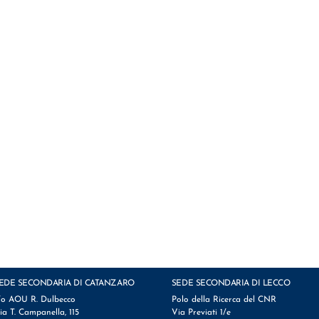
EDE SECONDARIA DI CATANZARO
SEDE SECONDARIA DI LECCO
/o AOU R. Dulbecco
Polo della Ricerca del CNR
ia T. Campanella, 115
Via Previati 1/e