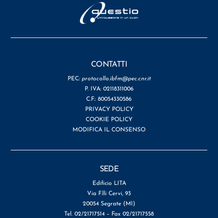
CONTATTI
PEC:
protocollo.ibfm@pec.cnr.it
P. IVA: 02118311006
C.F.: 80054330586
PRIVACY POLICY
COOKIE POLICY
MODIFICA IL CONSENSO
SEDE
Edificio LITA
Via F.lli Cervi, 93
20054 Segrate (MI)
Tel. 02/21717514 – Fax 02/21717558