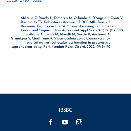
2022; 12 (10): 5035.
Militello C, Rundo L, Dimarco M, Orlando A, D’Angelo I, Conti V,
Bartolotta TV. Robustness Analysis of DCE-MRI-Derived
Radiomic Features in Breast Masses: Assessing Quantization
Levels and Segmentation Agreement. Appl Sci, 2022; 12 (11): 5512
Quattrone A, Crasà M, Morelli M, Vescio B, Augimeri A,
Gramigna V, Quattrone A. Video-oculographic biomarkers for
evaluating vertical ocular dysfunction in progressive
supranuclear palsy. Parkinsonism Relat Disord, 2022; 99: 84-90
IBSBC
Facebook
YouTube
Instagram