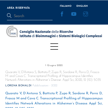
Skip
ITALIANO
ENGLISH
to
AREA RISERVATA
Facebook
YouTube
Instagram
content
Menu
1 Giugno 2022
Quarato V, D’Antona S, Battista P, Zupo R, Sardone R, Porro D, Frasca
M and Cava C. Transcriptional Profiling of Hippocampus Identifies
Network Alterations in Alzheimer’s Disease. Appl Sci, 2022; 12 (10): 5035
Pubblicazioni - 2022
LORENA BONALDI
Quarato V, D’Antona S, Battista P, Zupo R, Sardone R, Porro D,
Frasca M and Cava C. Transcriptional Profiling of Hippocampus
Identifies Network Alterations in Alzheimer’s Disease. Appl Sci,