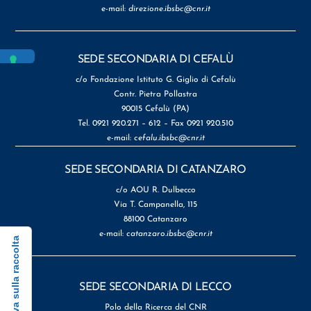
e-mail:
direzione.ibsbc@cnr.it
SEDE SECONDARIA DI CEFALÙ
c/o Fondazione Istituto G. Giglio di Cefalù
Contr. Pietra Pollastra
90015 Cefalù (PA)
Tel. 0921 920.271 – 612 – Fax 0921 920.510
e-mail:
cefalu.ibsbc@cnr.it
SEDE SECONDARIA DI CATANZARO
c/o AOU R. Dulbecco
Via T. Campanella, 115
88100 Catanzaro
e-mail:
catanzaro.ibsbc@cnr.it
Informativa sulla raccolta
SEDE SECONDARIA DI LECCO
Polo della Ricerca del CNR