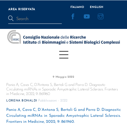
Skip
ITALIANO
ENGLISH
to
AREA RISERVATA
Facebook
YouTube
Instagram
content
Menu
9 Maggio 2022
Panio A, Cava C, D’Antona S, Bertoli G and Porro D. Diagnostic
Circulating miRNAs in Sporadic Amyotrophic Lateral Sclerosis. Frontiers
in Medicine, 2022; 9: 861960
Pubblicazioni - 2022
LORENA BONALDI
Panio A, Cava C, D’Antona S, Bertoli G and Porro D. Diagnostic
Circulating miRNAs in Sporadic Amyotrophic Lateral Sclerosis.
Frontiers in Medicine, 2022; 9: 861960.