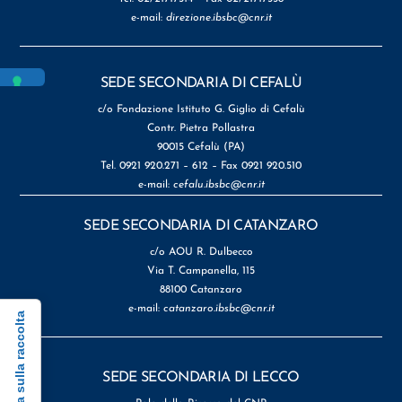
e-mail:
direzione.ibsbc@cnr.it
SEDE SECONDARIA DI CEFALÙ
c/o Fondazione Istituto G. Giglio di Cefalù
Contr. Pietra Pollastra
90015 Cefalù (PA)
Tel. 0921 920.271 – 612 – Fax 0921 920.510
e-mail:
cefalu.ibsbc@cnr.it
SEDE SECONDARIA DI CATANZARO
c/o AOU R. Dulbecco
Via T. Campanella, 115
88100 Catanzaro
e-mail:
catanzaro.ibsbc@cnr.it
Informativa sulla raccolta
SEDE SECONDARIA DI LECCO