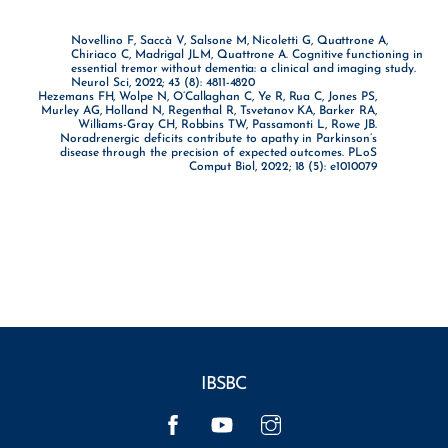
Novellino F, Saccà V, Salsone M, Nicoletti G, Quattrone A,
Chiriaco C, Madrigal JLM, Quattrone A. Cognitive functioning in
essential tremor without dementia: a clinical and imaging study.
Neurol Sci, 2022; 43 (8): 4811-4820
Hezemans FH, Wolpe N, O’Callaghan C, Ye R, Rua C, Jones PS,
Murley AG, Holland N, Regenthal R, Tsvetanov KA, Barker RA,
Williams-Gray CH, Robbins TW, Passamonti L, Rowe JB.
Noradrenergic deficits contribute to apathy in Parkinson’s
disease through the precision of expected outcomes. PLoS
Comput Biol, 2022; 18 (5): e1010079
IBSBC
Facebook
YouTube
Instagram