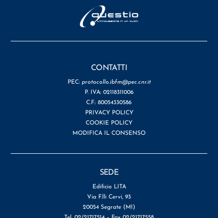
CONTATTI
PEC:
protocollo.ibfm@pec.cnr.it
P. IVA: 02118311006
C.F.: 80054330586
PRIVACY POLICY
COOKIE POLICY
MODIFICA IL CONSENSO
SEDE
Edificio LITA
Via F.lli Cervi, 93
20054 Segrate (MI)
Tel. 02/21717514 – Fax 02/21717558