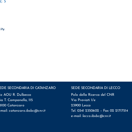
; 5
ity.
EDE SECONDARIA DI CATANZARO
SEDE SECONDARIA DI LECCO
/o AOU R. Dulbecco
Polo della Ricerca del CNR
ia T. Campanella, 115
Via Previati 1/e
8100 Catanzaro
23900 Lecco
-mail:
catanzaro.ibsbc@cnr.it
Tel. 0341 2350602 – Fax 02 21717514
e-mail:
lecco.ibsbc@cnr.it