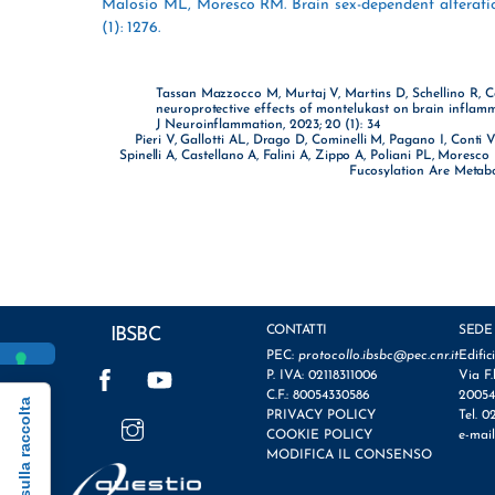
Malosio ML, Moresco RM. Brain sex-dependent alteratio
(1): 1276.
Tassan Mazzocco M, Murtaj V, Martins D, Schellino R, Coli
neuroprotective effects of montelukast on brain inflamma
J Neuroinflammation, 2023; 20 (1): 34
Pieri V, Gallotti AL, Drago D, Cominelli M, Pagano I, Conti 
Spinelli A, Castellano A, Falini A, Zippo A, Poliani PL, More
Fucosylation Are Metabol
CONTATTI
SEDE
IBSBC
PEC:
protocollo.ibsbc@pec.cnr.it
Edific
Facebook
YouTube
P. IVA: 02118311006
Via F.
C.F.: 80054330586
20054
Informativa sulla raccolta
Instagram
PRIVACY POLICY
Tel. 0
COOKIE POLICY
e-mai
MODIFICA IL CONSENSO