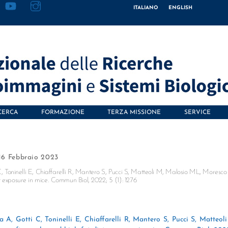
ITALIANO
ENGLISH
CERCA
FORMAZIONE
TERZA MISSIONE
SERVICE
16 Febbraio 2023
C, Toninelli E, Chiaffarelli R, Mantero S, Pucci S, Matteoli M, Malosio ML, Moresco
 exposure in mice. Commun Biol, 2022; 5 (1): 1276
a A, Gotti C, Toninelli E, Chiaffarelli R, Mantero S, Pucci S, Matteol