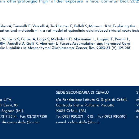
ns after prolonged high fat diet exposure in mice. Commun Biol, 2022
va A, Toninelli E, Vercelli A, Turkheimer F, Belloli S, Moresco RM. Exploring the
tion and metabolism in a rat model of quinolinic acid-induced striatal neurotoxic
V, Valtorta S, Coliva A, Lago S, Michelatti D, Massimino L, Ungaro F, Perani L,
sco RM, Andolfo A, Galli R. Aberrant L-Fucose Accumulation and Increased Core
ic Liabilities in Mesenchymal Glioblastoma, Cancer Res, 2023: 83 (2): 195-218
SEDE SECONDARIA DI CEFALÙ
S
io LITA
c/o Fondazione Istituto G. Giglio di Cefalù
c
lli Cervi, 93
Contrada Pietra Pollastra Pisciotto
V
 Segrate (MI)
90015 Cefalù (PA)
8
2/21717514 – Fax 02/21717558
Tel. 0921 920.271 – 612 – Fax 0921 920.510
e
l:
direzione.ibsbc@cnr.it
e-mail:
cefalu.ibsbc@cnr.it