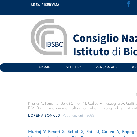
Skip
AREA RISERVATA
to
content
HOME
ISTITUTO
PERSONALE
RI
Murtaj V, Penati S, Belloli S, Foti M, Coliva A, Papagna A, Gotti 
RM. Brain sex-dependent alterations after prolonged high fat diet
Pubblicazioni - 2022
LORENA BONALDI
Murtaj V, Penati S, Belloli S, Foti M, Coliva A, Papagn