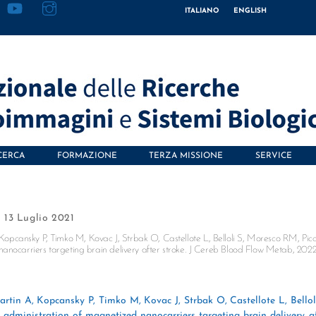
ITALIANO
ENGLISH
CERCA
FORMAZIONE
TERZA MISSIONE
SERVICE
13 Luglio 2021
pcansky P, Timko M, Kovac J, Strbak O, Castellote L, Belloli S, Moresco RM, Picc
anocarriers targeting brain delivery after stroke. J Cereb Blood Flow Metab, 2022
in A, Kopcansky P, Timko M, Kovac J, Strbak O, Castellote L, Belloli
administration of magnetized nanocarriers targeting brain delivery af