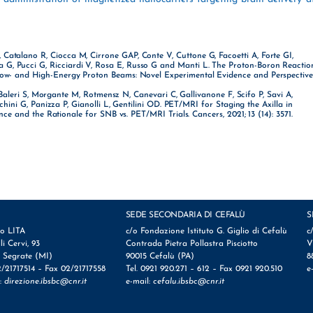
 Catalano R, Ciocca M, Cirrone GAP, Conte V, Cuttone G, Facoetti A, Forte GI,
 G, Pucci G, Ricciardi V, Rosa E, Russo G and Manti L. The Proton-Boron Reactio
l Low- and High-Energy Proton Beams: Novel Experimental Evidence and Perspective
aleri S, Morgante M, Rotmensz N, Canevari C, Gallivanone F, Scifo P, Savi A,
nchini G, Panizza P, Gianolli L, Gentilini OD. PET/MRI for Staging the Axilla in
ce and the Rationale for SNB vs. PET/MRI Trials. Cancers, 2021; 13 (14): 3571.
SEDE SECONDARIA DI CEFALÙ
S
io LITA
c/o Fondazione Istituto G. Giglio di Cefalù
c
lli Cervi, 93
Contrada Pietra Pollastra Pisciotto
V
 Segrate (MI)
90015 Cefalù (PA)
8
2/21717514 – Fax 02/21717558
Tel. 0921 920.271 – 612 – Fax 0921 920.510
e
l:
direzione.ibsbc@cnr.it
e-mail:
cefalu.ibsbc@cnr.it