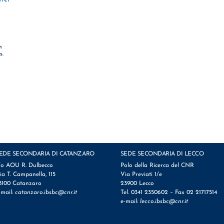
n
s.
EDE SECONDARIA DI CATANZARO
SEDE SECONDARIA DI LECCO
/o AOU R. Dulbecco
Polo della Ricerca del CNR
ia T. Campanella, 115
Via Previati 1/e
8100 Catanzaro
23900 Lecco
-mail:
catanzaro.ibsbc@cnr.it
Tel. 0341 2350602 – Fax 02 21717514
e-mail:
lecco.ibsbc@cnr.it