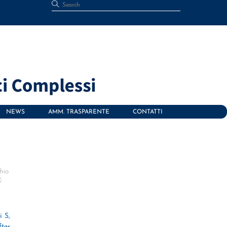
NEWS
AMM. TRASPARENTE
CONTATTI
hio
;
 S,
ter