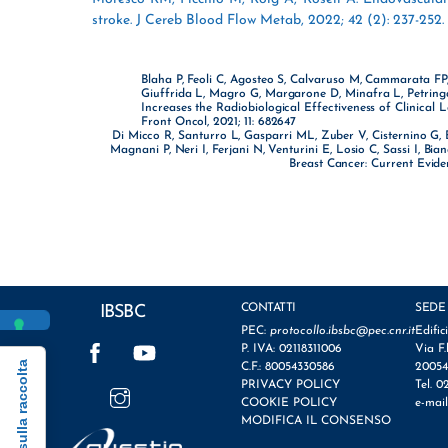
stroke. J Cereb Blood Flow Metab, 2022; 42 (2): 237-252.
Blaha P, Feoli C, Agosteo S, Calvaruso M, Cammarata FP,
Giuffrida L, Magro G, Margarone D, Minafra L, Petringa
Increases the Radiobiological Effectiveness of Clinica
Front Oncol, 2021; 11: 682647
Di Micco R, Santurro L, Gasparri ML, Zuber V, Cisternino G, B
Magnani P, Neri I, Ferjani N, Venturini E, Losio C, Sassi I, Bia
Breast Cancer: Current Eviden
CONTATTI
SEDE
IBSBC
PEC:
protocollo.ibsbc@pec.cnr.it
Edific
Facebook
YouTube
P. IVA: 02118311006
Via F.
Informativa sulla raccolta
C.F.: 80054330586
20054
Instagram
PRIVACY POLICY
Tel. 0
COOKIE POLICY
e-mai
MODIFICA IL CONSENSO