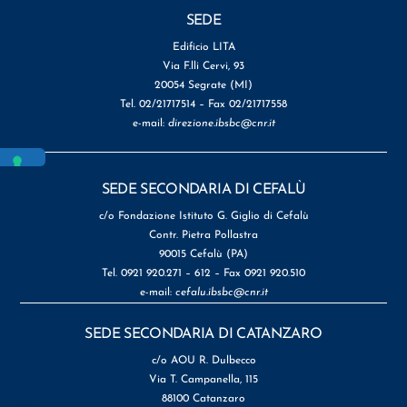
SEDE
Edificio LITA
Via F.lli Cervi, 93
20054 Segrate (MI)
Tel. 02/21717514 – Fax 02/21717558
e-mail:
direzione.ibsbc@cnr.it
SEDE SECONDARIA DI CEFALÙ
c/o Fondazione Istituto G. Giglio di Cefalù
Contr. Pietra Pollastra
90015 Cefalù (PA)
Tel. 0921 920.271 – 612 – Fax 0921 920.510
e-mail:
cefalu.ibsbc@cnr.it
SEDE SECONDARIA DI CATANZARO
c/o AOU R. Dulbecco
Via T. Campanella, 115
88100 Catanzaro