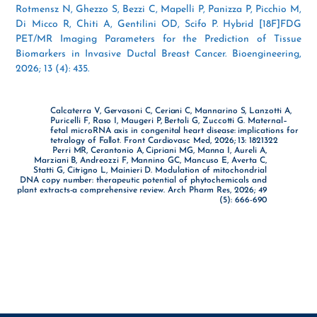
Rotmensz N, Ghezzo S, Bezzi C, Mapelli P, Panizza P, Picchio M,
Di Micco R, Chiti A, Gentilini OD, Scifo P. Hybrid [18F]FDG
PET/MR Imaging Parameters for the Prediction of Tissue
Biomarkers in Invasive Ductal Breast Cancer. Bioengineering,
2026; 13 (4): 435.
Calcaterra V, Gervasoni C, Ceriani C, Mannarino S, Lanzotti A,
Puricelli F, Raso I, Maugeri P, Bertoli G, Zuccotti G. Maternal–
fetal microRNA axis in congenital heart disease: implications for
tetralogy of Fallot. Front Cardiovasc Med, 2026; 13: 1821322
Perri MR, Cerantonio A, Cipriani MG, Manna I, Aureli A,
Marziani B, Andreozzi F, Mannino GC, Mancuso E, Averta C,
Statti G, Citrigno L, Mainieri D. Modulation of mitochondrial
DNA copy number: therapeutic potential of phytochemicals and
plant extracts-a comprehensive review. Arch Pharm Res, 2026; 49
(5): 666-690