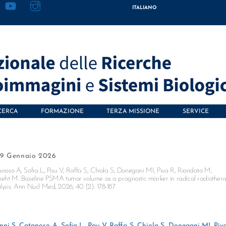
ITALIANO
CERCA
FORMAZIONE
TERZA MISSIONE
SERVICE
9 Gennaio 2026
tanoso A, Sofia L, Pau V, Raffa S, Chiola S, Donegani MI, Piva R, Riondato M,
eht M. Baseline PSMA tumor volume as a prognostic marker in radical radiother
alysis. Ann Nucl Med, 2026; 40 (2): 178-187
nni S, Catanoso A, Sofia L, Pau V, Raffa S, Chiola S, Donegani MI, Piv