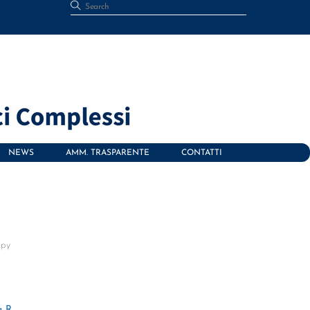
NEWS
AMM. TRASPARENTE
CONTATTI
apy
a R,