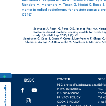
Riondato M, Marcenaro M, Timon G, Marini C, Barra S,
marker in radical radiotherapy for prostate cancer: a pr
178-187.
Scavuzzo A, Pasini G, Perez OG, Jimenez Rios MA, Hern
Radiomics-based machine learning models for predicting
study. EJNMMI Rep, 2025; 9 (1): 42
Sambuceti G, Coco S, Cossu V, Carta S, Lanfranchi F, Ghiggi C,
Chiesa S, Orengo AM, Bauckneht M, Angelucci E, Marini C. Ant
CONTATTI
SEDE
IBSBC
PEC:
protocollo.ibsbc@pec.cnr.it
Edific
Informativa sulla raccolta
Facebook
YouTube
P. IVA: 02118311006
Via F.
C.F.: 80054330586
20054
Instagram
PRIVACY POLICY
Tel. 0
COOKIE POLICY
e-mai