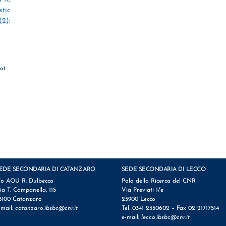
tic
(2):
ot
EDE SECONDARIA DI CATANZARO
SEDE SECONDARIA DI LECCO
/o AOU R. Dulbecco
Polo della Ricerca del CNR
ia T. Campanella, 115
Via Previati 1/e
8100 Catanzaro
23900 Lecco
-mail:
catanzaro.ibsbc@cnr.it
Tel. 0341 2350602 – Fax 02 21717514
e-mail:
lecco.ibsbc@cnr.it