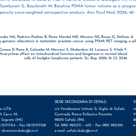
 Sambuceti G, Bauckneht M. Baseline PSMA tumor volume as a prognos
opensity score-weighted retrospective analysis. Ann Nucl Med, 2026; 40 
ández MA, Pedrero-Piedras R, Pérez Montiel MD, Moreno NS, Russo G, Stefano A.
 genomic alterations in metastatic prostate cancer using PSMA PET imaging: a pil
 Ceresa D, Pana K, Colombo M, Marconi S, Ghelardoni M, Losacco S, Vitale F,
hracyclines effect on mitochondrial function and biogenesis in normal blood
cells of hodgkin lymphoma patients. Sci Rep, 2025; 16 (1): 2246
SEDE SECONDARIA DI CEFALÙ
S
io LITA
c/o Fondazione Istituto G. Giglio di Cefalù
c
lli Cervi, 93
Contrada Pietra Pollastra Pisciotto
V
 Segrate (MI)
90015 Cefalù (PA)
8
2/21717514 – Fax 02/21717558
Tel. 0921 920.271 – 612 – Fax 0921 920.510
e
l:
direzione.ibsbc@cnr.it
e-mail:
cefalu.ibsbc@cnr.it