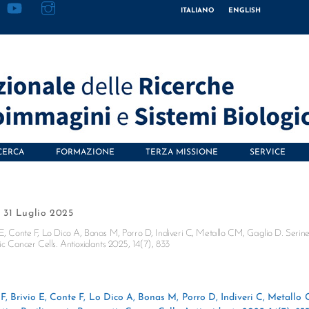
ITALIANO
ENGLISH
CERCA
FORMAZIONE
TERZA MISSIONE
SERVICE
31 Luglio 2025
 E, Conte F, Lo Dico A, Bonas M, Porro D, Indiveri C, Metallo CM, Gaglio D. Serine
ic Cancer Cells. Antioxidants 2025, 14(7), 833
F, Brivio E, Conte F, Lo Dico A, Bonas M, Porro D, Indiveri C, Metallo