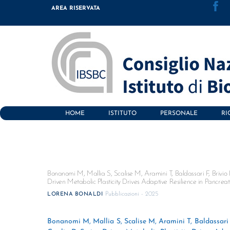
Skip
AREA RISERVATA
to
content
HOME
ISTITUTO
PERSONALE
RI
Bonanomi M, Mallia S, Scalise M, Aramini T, Baldassari F, Brivio
Driven Metabolic Plasticity Drives Adaptive Resilience in Pancreat
Pubblicazioni - 2025
LORENA BONALDI
Bonanomi M, Mallia S, Scalise M, Aramini T, Baldassari 