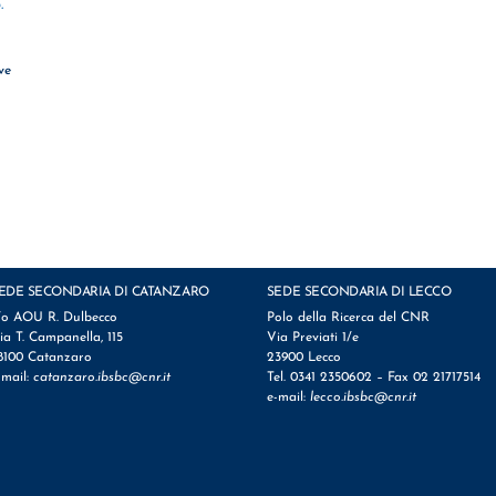
.
ve
EDE SECONDARIA DI CATANZARO
SEDE SECONDARIA DI LECCO
/o AOU R. Dulbecco
Polo della Ricerca del CNR
ia T. Campanella, 115
Via Previati 1/e
8100 Catanzaro
23900 Lecco
-mail:
catanzaro.ibsbc@cnr.it
Tel. 0341 2350602 – Fax 02 21717514
e-mail:
lecco.ibsbc@cnr.it