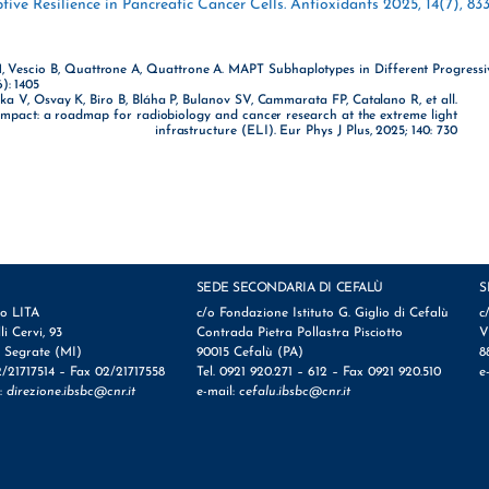
ive Resilience in Pancreatic Cancer Cells. Antioxidants 2025, 14(7), 833
o M, Vescio B, Quattrone A, Quattrone A. MAPT Subhaplotypes in Different Progressi
): 1405
ka V, Osvay K, Biro B, Bláha P, Bulanov SV, Cammarata FP, Catalano R, et all.
l impact: a roadmap for radiobiology and cancer research at the extreme light
infrastructure (ELI). Eur Phys J Plus, 2025; 140: 730
SEDE SECONDARIA DI CEFALÙ
S
io LITA
c/o Fondazione Istituto G. Giglio di Cefalù
c
lli Cervi, 93
Contrada Pietra Pollastra Pisciotto
V
 Segrate (MI)
90015 Cefalù (PA)
8
2/21717514 – Fax 02/21717558
Tel. 0921 920.271 – 612 – Fax 0921 920.510
e
l:
direzione.ibsbc@cnr.it
e-mail:
cefalu.ibsbc@cnr.it