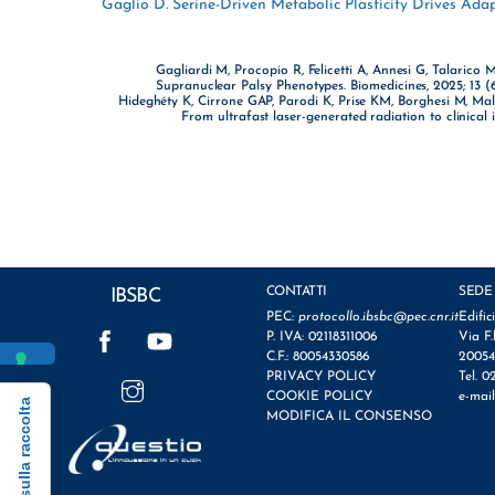
Gaglio D. Serine-Driven Metabolic Plasticity Drives Adapt
Gagliardi M, Procopio R, Felicetti A, Annesi G, Talaric
Supranuclear Palsy Phenotypes. Biomedicines, 2025; 13 (6
Hideghéty K, Cirrone GAP, Parodi K, Prise KM, Borghesi M, Mal
From ultrafast laser-generated radiation to clinica
CONTATTI
SEDE
IBSBC
PEC:
protocollo.ibsbc@pec.cnr.it
Edific
Facebook
YouTube
P. IVA: 02118311006
Via F.
C.F.: 80054330586
20054
Instagram
PRIVACY POLICY
Tel. 0
COOKIE POLICY
e-mai
Informativa sulla raccolta
MODIFICA IL CONSENSO