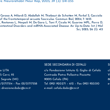
re. Neurorehabil Neur Rep, 2025; 39 (3): 241-255
, Cerasa A, Milardi D, Abdallah M, Thiebaut de Schotten M, Forkel S, Cacciola
f the frontotemporal arcuate fasciculus. Commun Biol, 2024; 7: 1655
 Restaneo L, Nespoli M, De Gara L, Tani F, Cicala M, Guarino MPL, Porro D,
ointestinal Disorders and miRNA-Associated Disease: An Up-to-Date. Int J Mol
Sci, 2025; 26 (1): 413
SEDE SECONDARIA DI CEFALÙ
S
io LITA
c/o Fondazione Istituto G. Giglio di Cefalù
c
lli Cervi, 93
Contrada Pietra Pollastra Pisciotto
V
 Segrate (MI)
90015 Cefalù (PA)
8
2/21717514 – Fax 02/21717558
Tel. 0921 920.271 – 612 – Fax 0921 920.510
e
l:
direzione.ibsbc@cnr.it
e-mail:
cefalu.ibsbc@cnr.it