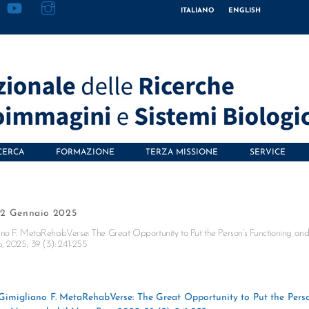
ITALIANO
ENGLISH
CERCA
FORMAZIONE
TERZA MISSIONE
SERVICE
2 Gennaio 2025
ano F. MetaRehabVerse: The Great Opportunity to Put the Person’s Functioning an
, 2025; 39 (3): 241-255
 Gimigliano F. MetaRehabVerse: The Great Opportunity to Put the Perso