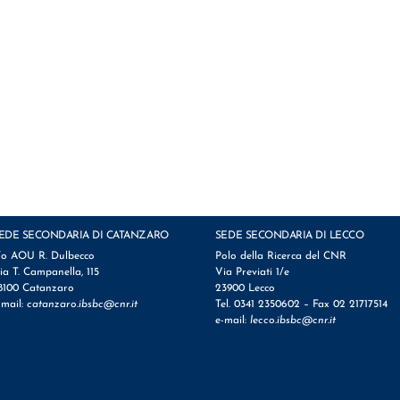
EDE SECONDARIA DI CATANZARO
SEDE SECONDARIA DI LECCO
/o AOU R. Dulbecco
Polo della Ricerca del CNR
ia T. Campanella, 115
Via Previati 1/e
8100 Catanzaro
23900 Lecco
-mail:
catanzaro.ibsbc@cnr.it
Tel. 0341 2350602 – Fax 02 21717514
e-mail:
lecco.ibsbc@cnr.it