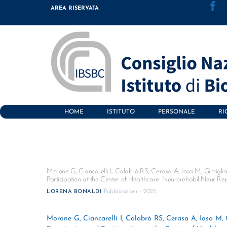
Skip
AREA RISERVATA
to
content
HOME
ISTITUTO
PERSONALE
RI
Morone G, Ciancarelli I, Calabrò RS, Cerasa A, Iosa M, Gimigli
Participation at the Center of Healthcare. Neurorehabil Neur Rep
Pubblicazioni - 2025
LORENA BONALDI
Morone G, Ciancarelli I, Calabrò RS, Cerasa A, Iosa M,