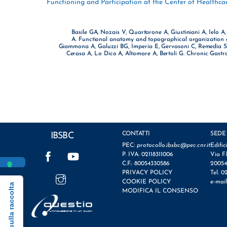
Functioning and Participation at the Center of Healthca
Basile GA, Nozais V, Quartarone A, Giustiniani A, Ielo A
A. Functional anatomy and topographical organization o
Giammona A, Galuzzi BG, Imperia E, Gervasoni C, Remedia S,
Cerasa A, Lo Dico A, Altomare A, Bertoli G. Chronic Gastr
CONTATTI
SEDE
IBSBC
PEC:
protocollo.ibsbc@pec.cnr.it
Edific
Facebook
YouTube
P. IVA: 02118311006
Via F.
C.F.: 80054330586
20054
Instagram
PRIVACY POLICY
Tel. 0
COOKIE POLICY
e-mai
Informativa sulla raccolta
MODIFICA IL CONSENSO